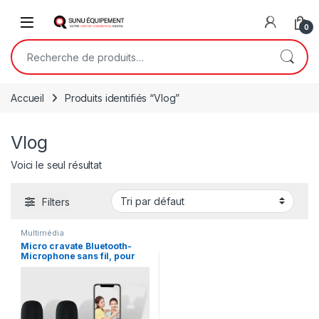
Skip to navigation
Skip to content
Open
0
Recherche pour :
Accueil
Produits identifiés “Vlog”
Vlog
Voici le seul résultat
Filters
Multimédia
Micro cravate Bluetooth-
Microphone sans fil, pour
iPhone, Android, Mini,
double, avec YouTube,
Facebook, Vlog, TikTok