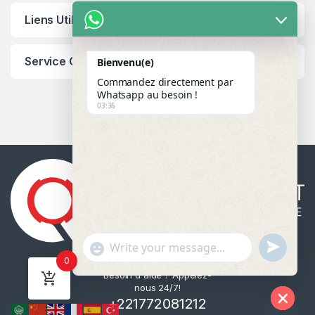
Liens Utiles
Service Client
Bienvenu(e)
Commandez directement par
Whatsapp au besoin !
03:36
u
"
WhatsApp Message
0
n
+
Besoin d'aide ? Appelez-
d
c
nous 24/7!
e
h
+221772081212
f
a