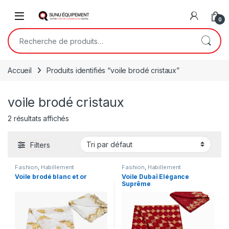
Skip to navigation
Skip to content
Open
0
Recherche pour :
Accueil
Produits identifiés “voile brodé cristaux”
voile brodé cristaux
2 résultats affichés
Filters
Fashion
,
Habillement
Fashion
,
Habillement
Voile brodé blanc et or
Voile Dubaï Élégance
Suprême