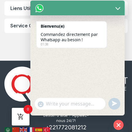
Liens Utiles
Service Client
Bienvenu(e)
Commandez directement par
Whatsapp au besoin !
01:38
u
"
WhatsApp Message
0
n
+
Besoin d'aide ? Appelez-
d
c
nous 24/7!
e
h
+221772081212
f
a