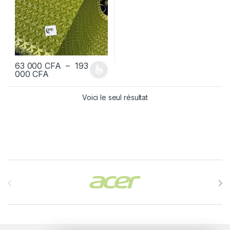
63 000
CFA
–
193
Plage de prix : 63 000 CFA à 193 000 CFA
000
CFA
Ce produit a plusieurs variations. Les options peuvent être chois
Voici le seul résultat
Brands Carousel