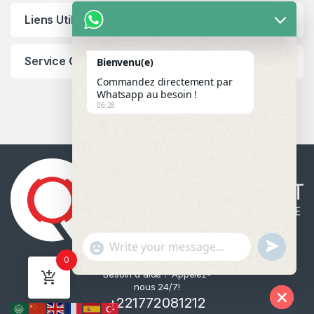
Liens Utiles
Service Client
Bienvenu(e)
Commandez directement par
Whatsapp au besoin !
06:28
u
"
WhatsApp Message
0
n
+
Besoin d'aide ? Appelez-
d
c
nous 24/7!
e
h
+221772081212
f
a