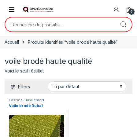
Skip to navigation
Skip to content
Open
0
Recherche pour :
Accueil
Produits identifiés “voile brodé haute qualité”
voile brodé haute qualité
Voici le seul résultat
Filters
Fashion
,
Habillement
Voile brodé Dubaï