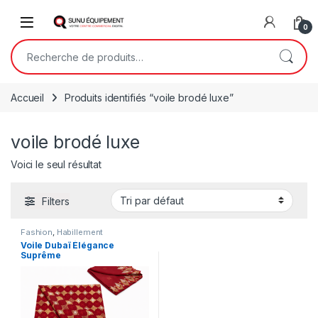
Skip to navigation
Skip to content
Open
0
Recherche pour :
Accueil
Produits identifiés “voile brodé luxe”
voile brodé luxe
Voici le seul résultat
Filters
Fashion
,
Habillement
Voile Dubaï Élégance
Suprême