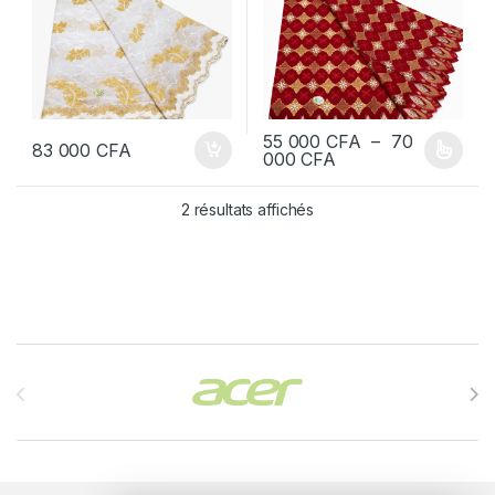
55 000
CFA
–
70
83 000
CFA
Plage de prix : 55
000
CFA
Ce produit a plusieurs variations
2 résultats affichés
Brands Carousel