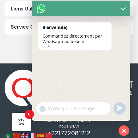
Liens Utiles
Service Client
Bienvenu(e)
Commandez directement par
Whatsapp au besoin !
06:32
u
"
WhatsApp Message
0
n
+
Besoin d'aide ? Appelez-
d
c
nous 24/7!
e
h
+221772081212
f
a