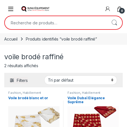
Skip to navigation
Skip to content
Open
0
Recherche pour :
Accueil
Produits identifiés “voile brodé raffiné”
voile brodé raffiné
2 résultats affichés
Filters
Fashion
,
Habillement
Fashion
,
Habillement
Voile brodé blanc et or
Voile Dubaï Élégance
Suprême