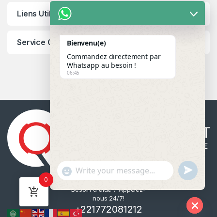
Liens Utiles
Service Client
Bienvenu(e)
Commandez directement par
Whatsapp au besoin !
06:45
u
"
WhatsApp Message
0
n
+
Besoin d'aide ? Appelez-
d
c
nous 24/7!
e
h
+221772081212
f
a