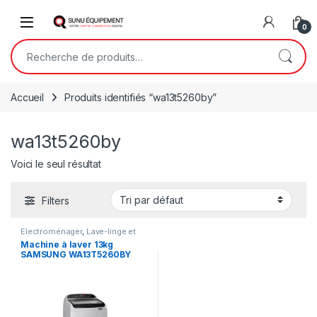
Skip to navigation
Skip to content
Open
0
Recherche pour :
Accueil
Produits identifiés “wa13t5260by”
wa13t5260by
Voici le seul résultat
Filters
Electroménager
,
Lave-linge et
Sèche-linge
Machine à laver 13kg
SAMSUNG WA13T5260BY