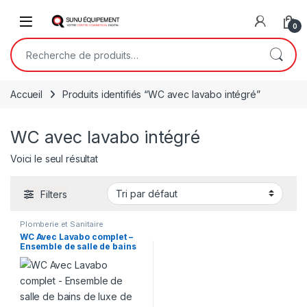
Skip to navigation
Skip to content
Open
0
Recherche pour :
Accueil
Produits identifiés “WC avec lavabo intégré”
WC avec lavabo intégré
Voici le seul résultat
Filters
Plomberie et Sanitaire
WC Avec Lavabo complet –
Ensemble de salle de bains
de luxe de style européen –
cuvette de toilette en
céramique avec évier –
chaise anglais avec lavabo
moderne