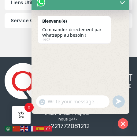
Liens Utiles
Service Client
Bienvenu(e)
Commandez directement par
Whatsapp au besoin !
14:22
u
"
WhatsApp Message
0
n
+
Besoin d'aide ? Appelez-
d
c
nous 24/7!
e
h
+221772081212
f
a
Hide c
i
t