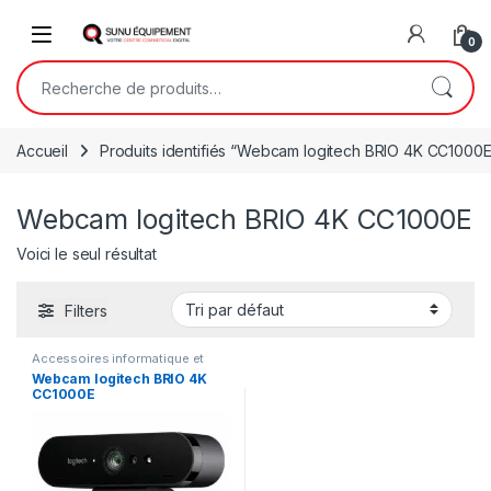
Skip to navigation
Skip to content
Open
0
Recherche pour :
Accueil
Produits identifiés “Webcam logitech BRIO 4K CC1000E
Webcam logitech BRIO 4K CC1000E
Voici le seul résultat
Filters
Accessoires informatique et
bureautique
,
Informatiques et
Webcam logitech BRIO 4K
bureautiques
CC1000E