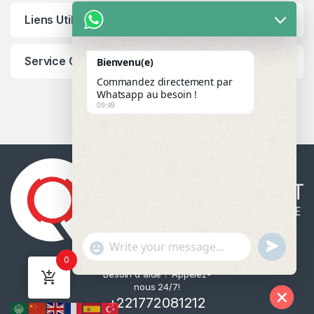
Liens Utiles
Service Client
Bienvenu(e)
Commandez directement par
Whatsapp au besoin !
09:49
u
"
WhatsApp Message
0
n
+
Besoin d'aide ? Appelez-
d
c
nous 24/7!
e
h
+221772081212
f
a