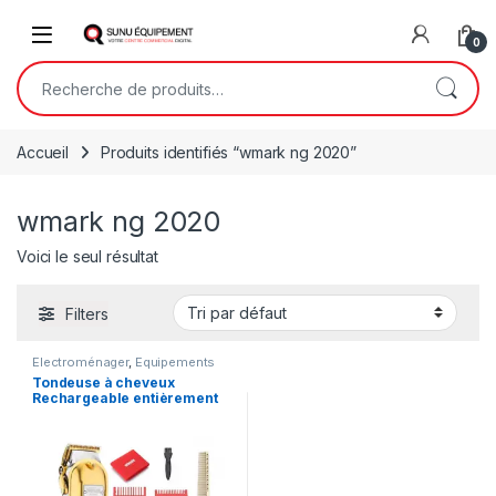
Skip to navigation
Skip to content
Open
0
Recherche pour :
Accueil
Produits identifiés “wmark ng 2020”
wmark ng 2020
Voici le seul résultat
Filters
Electroménager
,
Equipements
de salon de coiffure
,
Fashion
,
Tondeuse à cheveux
Tondeuses à cheveux
Rechargeable entièrement
métallique WMark NG-2020