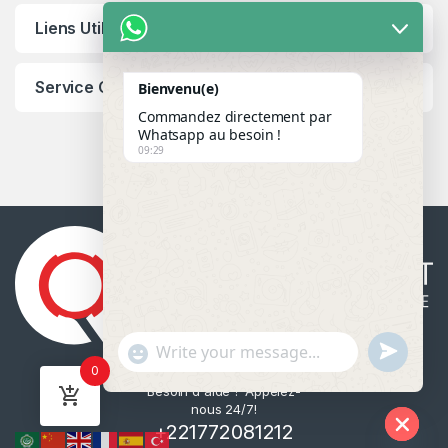
Liens Utiles
Service Client
Bienvenu(e)
Commandez directement par
Whatsapp au besoin !
09:29
u
"
WhatsApp Message
0
n
+
Besoin d'aide ? Appelez-
d
c
nous 24/7!
e
h
+221772081212
f
a