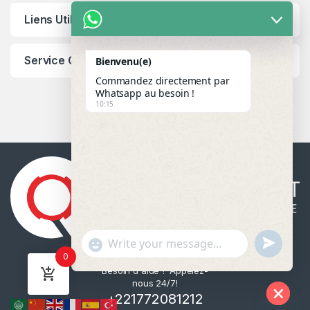
Liens Utiles
Service Client
Bienvenu(e)
Commandez directement par
Whatsapp au besoin !
10:15
u
"
WhatsApp Message
0
n
+
Besoin d'aide ? Appelez-
d
c
nous 24/7!
e
h
+221772081212
f
a