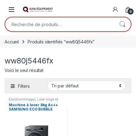
Skip to navigation
Skip to content
Open
0
Recherche pour :
Accueil
Produits identifiés “ww80j5446fx”
ww80j5446fx
Voici le seul résultat
Filters
Electroménager
,
Lave-linge et
Sèche-linge
Machine à laver 8kg A+++
SAMSUNG ECO BUBBLE
WW80J5446FX