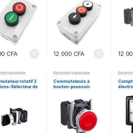
ntanés vert 1NO
boutons poussoirs
Commu
e 1NF avec
momentanés 2NO et
Schneid
oles
stop 1NC
Harmo
00
CFA
12 000
CFA
12 0
cité industrielle
Electricité industrielle
Électrici
industrie
utateur rotatif 2
Commutateurs à
Compte
tions-Sélecteur de
bouton-poussoir-
électr
utateur XB2 BD21
PUSHBUTTON
wattmè
BD21, 2 positions
OPERATOR 22MM XB4
50Hz 
Compte
divisio