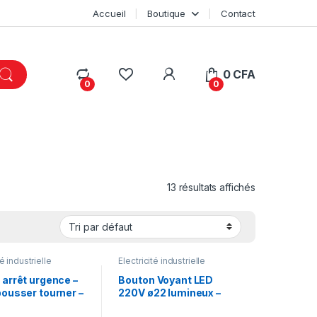
Accueil
Boutique
Contact
My Account
0
CFA
0
0
13 résultats affichés
té industrielle
Electricité industrielle
 arrêt urgence –
Bouton Voyant LED
pousser tourner –
220V ø22 lumineux –
– 1O+1F-
vert-jaune-rouge-