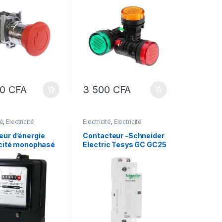
tateurs –
blanc-bleu- integral
er Electric –
LED – 220 V AC – bornes
ny XB4
à vis.
00
CFA
3 500
CFA
té
,
Electricité
Électricité
,
Electricité
lle
industrielle
ur d’énergie
Contacteur -Schneider
icité monophasé
Electric Tesys GC GC25
tre 20A 230V
Contactor, 24 V ac Coil,
max 80A-
1 Pole, 25 A, 1NO
ur électrique
nnaire