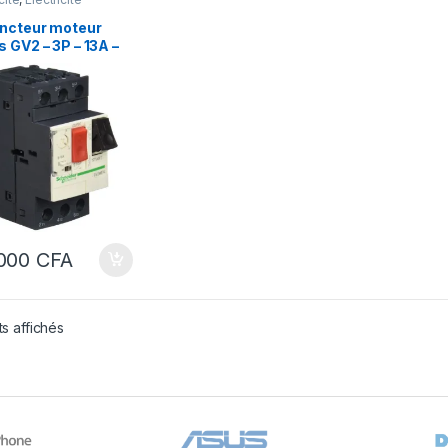
ielle
oncteur moteur
 GV2 – 3P – 13A –
étothermique
000
CFA
ts affichés