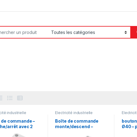
or:
cité industrielle
Electricité industrielle
Electrici
e de commande –
Boîte de commande
bouton
he/arrêt avec 2
monte/descend –
Ø40 – 
ons poussoirs
marche/arrêt avec 3
rouge 