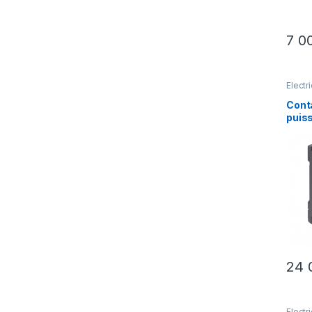
7 0
Électri
industr
Cont
puis
LC1D
TeSy
440V
– LC1
Cont
3P Lc
24 
Électri