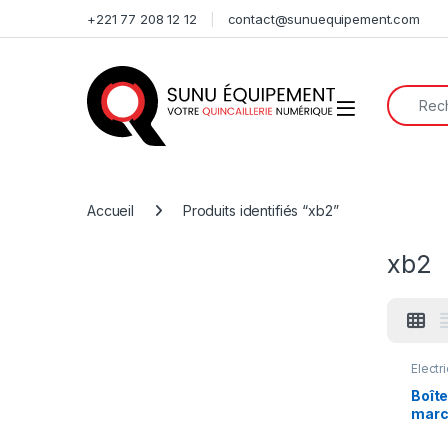
Skip to navigation
Skip to content
+221 77 208 12 12
contact@sunuequipement.com
Search f
Open
Accueil
Produits identifiés “xb2”
xb2
Electri
Boît
marc
bout