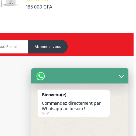
Note
5.00
185 000
CFA
sur 5
Service Client
Mon Compte
Bienvenu(e)
Suivre votre commande
Commandez directement par
Paiement Par Wave & Orange
Whatsapp au besoin !
07:21
Money
FAQS