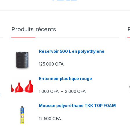
Produits récents
Réservoir 500 L en polyéthylène
125 000
CFA
Entonnoir plastique rouge
Plage de prix : 1 000 C
1 000
CFA
2 000
CFA
–
t
Mousse polyuréthane TKK TOP FOAM
12 500
CFA