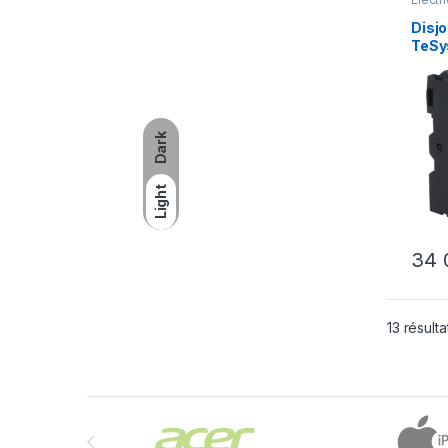
industr
Disj
TeSys
magn
Dark
Light
34 
13 résulta
Brands Carousel