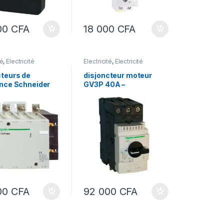
00
CFA
18 000
CFA
té
,
Electricité
Électricité
,
Electricité
lle
industrielle
teurs de
disjoncteur moteur
nce Schneider
GV3P 40A –
04-Contacteur -
SCHNEIDER TeSys GV,
LC1F –
disjoncteur moteur – 3
teur – 4P – AC-1
PÔLES – GV3P40 –
50A – sans
SCHNEIDER –
magnétothermique
00
CFA
92 000
CFA