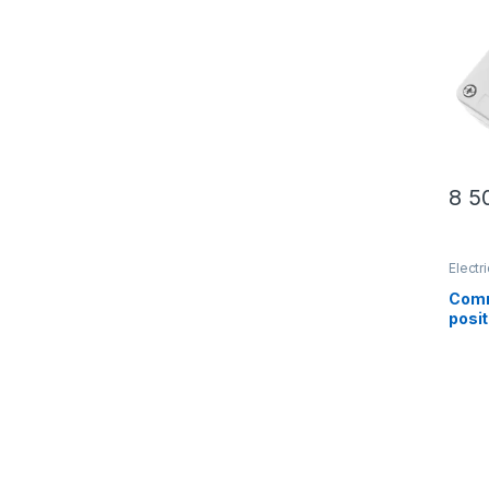
mome
roug
symb
8 5
Electri
Comm
posi
comm
XB2-