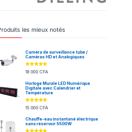
Produits les mieux notés
Caméra de surveillance tube /
Caméras HD et Analogiques
Note
5.00
18 000
CFA
sur 5
Horloge Murale LED Numérique
Digitale avec Calendrier et
FA à 2 000 CFA
Température
Note
5.00
15 000
CFA
sur 5
Chauffe-eau instantané électrique
sans réservoir 5500W