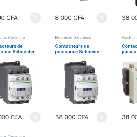
00
CFA
8 000
CFA
38 0
cité
,
Electricité
Électricité
,
Electricité
Électrici
ielle
industrielle
industrie
acteurs de
Contacteurs de
Contac
sance Schneider
puissance Schneider
puissa
12-Contacteur
LC1D40-Contacteur
LC1F15
s LC1D 3P AC3
TeSys LC1D -TeSys
TeSys 
 -bobine 230 V CA
LC1D – contacteur – 3P –
contac
D12P7 -
AC-3 440V – 40A –
440V 2
acteur Schneider
bobine 220Vca
bobine
1D12 – lc1d12b7
000
CFA
38 000
CFA
38 0
cité
,
Electricité