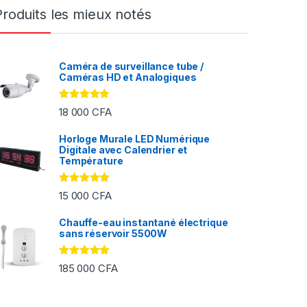
Produits les mieux notés
Caméra de surveillance tube /
Caméras HD et Analogiques
Note
5.00
18 000
CFA
sur 5
Horloge Murale LED Numérique
Digitale avec Calendrier et
FA à 2 000 CFA
Température
Note
5.00
15 000
CFA
sur 5
Chauffe-eau instantané électrique
sans réservoir 5500W
Note
5.00
185 000
CFA
sur 5