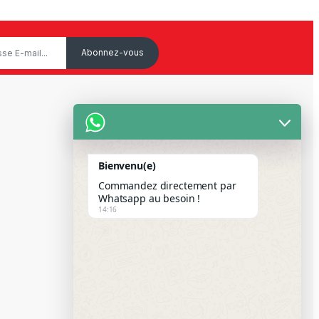
Service Client
Mon Compte
Bienvenu(e)
Suivre votre commande
Commandez directement par
Paiement Par Wave & Orange
Whatsapp au besoin !
14:16
Money
FAQS