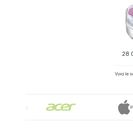
28 
Voici le s
Brands Carousel