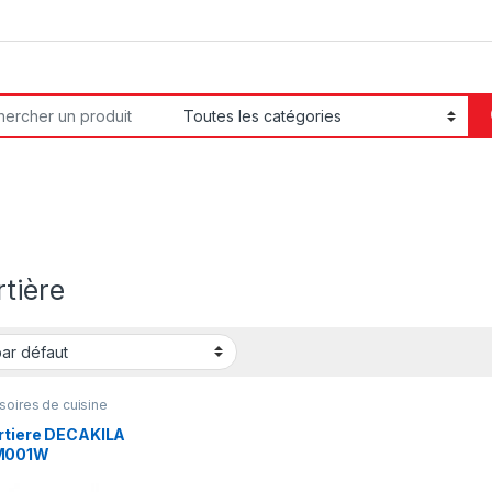
or:
tière
oires de cuisine
rtiere DECAKILA
M001W