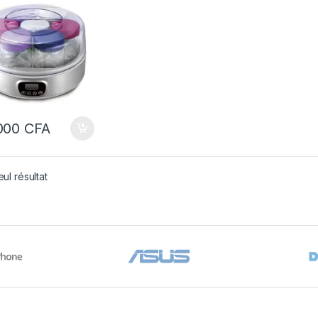
000
CFA
eul résultat