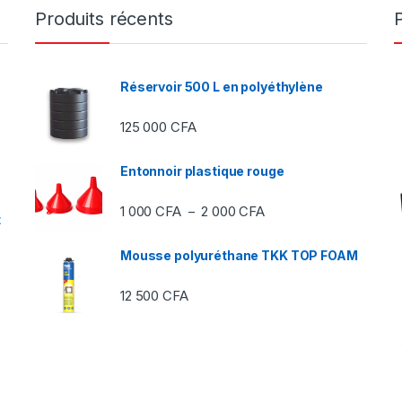
Produits récents
Réservoir 500 L en polyéthylène
125 000
CFA
Entonnoir plastique rouge
Plage de prix : 1 000 C
1 000
CFA
2 000
CFA
–
t
Mousse polyuréthane TKK TOP FOAM
12 500
CFA