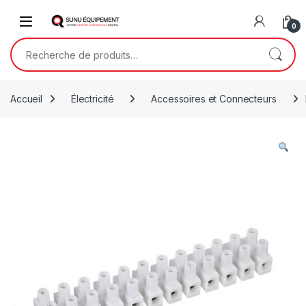
Skip to navigation
Skip to content
Open
0
Recherche pour :
Accueil
Électricité
Accessoires et Connecteurs