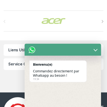
Brands Carousel
Liens Utiles
Service Client
Bienvenu(e)
Commandez directement par
Whatsapp au besoin !
19:34