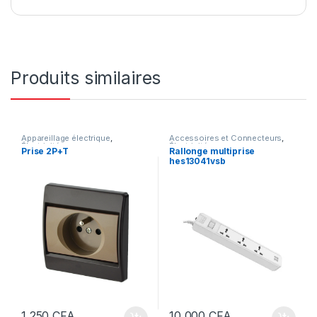
Produits similaires
Appareillage électrique
,
Accessoires et Connecteurs
,
Électricité
Électricité
Prise 2P+T
Rallonge multiprise
hes13041vsb
1 250
CFA
10 000
CFA