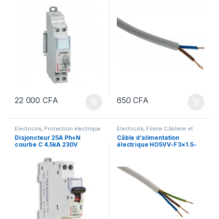
250V~ – 1 module
2×1.5CABLE-souple-au-
métrage
22 000
CFA
650
CFA
Électricité
,
Protection électrique
Électricité
,
Filerie Câblerie et
Fourreautage
Disjoncteur 25A Ph+N
Câble d’alimentation
courbe C 4.5kA 230V
électrique HO5VV-F 3×1.5-
CABLE-souple-au-métrage