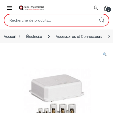
Skip to navigation
Skip to content
Open
0
Recherche pour :
Accueil
Électricité
Accessoires et Connecteurs