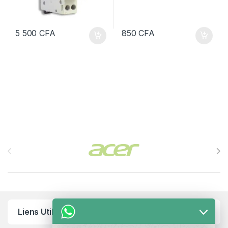
5 500
CFA
850
CFA
Brands Carousel
Liens Utiles