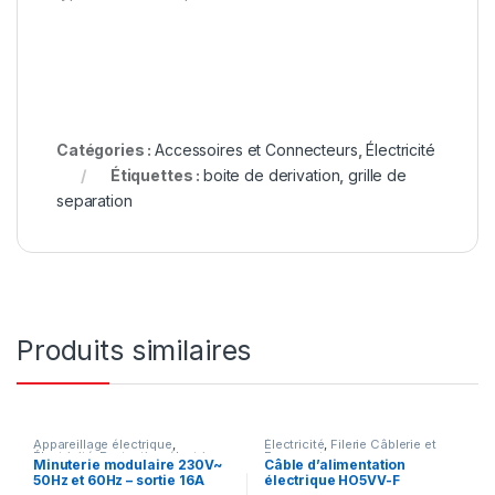
Catégories :
Accessoires et Connecteurs
,
Électricité
Étiquettes :
boite de derivation
,
grille de
separation
Produits similaires
Appareillage électrique
,
Électricité
,
Filerie Câblerie et
Électricité
,
Protection électrique
Fourreautage
Minuterie modulaire 230V~
Câble d’alimentation
50Hz et 60Hz – sortie 16A
électrique HO5VV-F