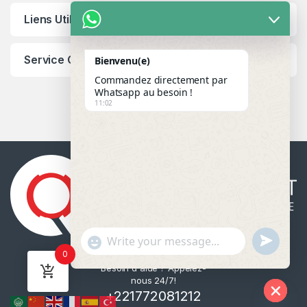
Liens Utiles
Service Client
Bienvenu(e)
Commandez directement par
Whatsapp au besoin !
11:02
u
"
WhatsApp Message
0
n
+
Besoin d'aide ? Appelez-
d
c
nous 24/7!
e
h
+221772081212
f
a