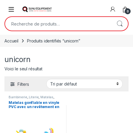
Skip to navigation
Skip to content
Open
0
Recherche pour :
Accueil
Produits identifiés “unicorn”
unicorn
Voici le seul résultat
Filters
Bambinerie
,
Literie
,
Matelas
,
Meubles
,
Meubles et Décoration
,
Matelas gonflable en vinyle
Mobilier de maison
PVC avec un revêtement en
velours sur le dessus
LICORNE 196X104X84cm –
Bestway