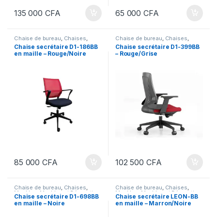
135 000
CFA
65 000
CFA
Chaise de bureau
,
Chaises
,
Chaise de bureau
,
Chaises
,
Meubles
,
Meubles et Décoration
,
Meubles
,
Meubles et Décoration
,
Chaise secrétaire D1-186BB
Chaise secrétaire D1-399BB
Mobilier de bureau
Mobilier de bureau
en maille – Rouge/Noire
– Rouge/Grise
85 000
CFA
102 500
CFA
Chaise de bureau
,
Chaises
,
Chaise de bureau
,
Chaises
,
Meubles
,
Meubles et Décoration
,
Meubles
,
Meubles et Décoration
,
Chaise secrétaire D1-698BB
Chaise secrétaire LEON-BB
Mobilier de bureau
Mobilier de bureau
en maille – Noire
en maille – Marron/Noire