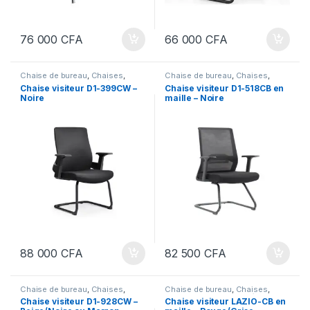
76 000
CFA
66 000
CFA
Chaise de bureau
,
Chaises
,
Chaise de bureau
,
Chaises
,
Meubles
,
Meubles et Décoration
,
Meubles
,
Meubles et Décoration
,
Chaise visiteur D1-399CW –
Chaise visiteur D1-518CB en
Mobilier de bureau
Mobilier de bureau
Noire
maille – Noire
88 000
CFA
82 500
CFA
Chaise de bureau
,
Chaises
,
Chaise de bureau
,
Chaises
,
Meubles
,
Meubles et Décoration
,
Meubles
,
Meubles et Décoration
,
Chaise visiteur D1-928CW –
Chaise visiteur LAZIO-CB en
Mobilier de bureau
Mobilier de bureau