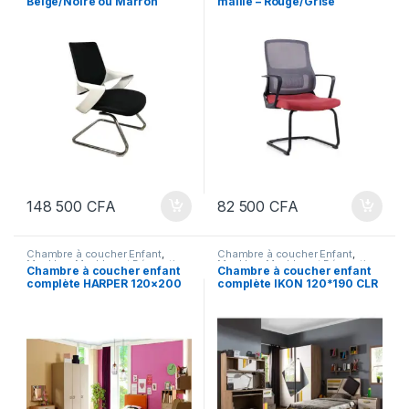
Beige/Noire ou Marron
maille – Rouge/Grise
148 500
CFA
82 500
CFA
Chambre à coucher Enfant
,
Chambre à coucher Enfant
,
Meubles
,
Meubles et Décoration
,
Meubles
,
Meubles et Décoration
,
Chambre à coucher enfant
Chambre à coucher enfant
Mobilier de maison
Mobilier de maison
complète HARPER 120×200
complète IKON 120*190 CLR
Marron-Beige
Marron-Blanc