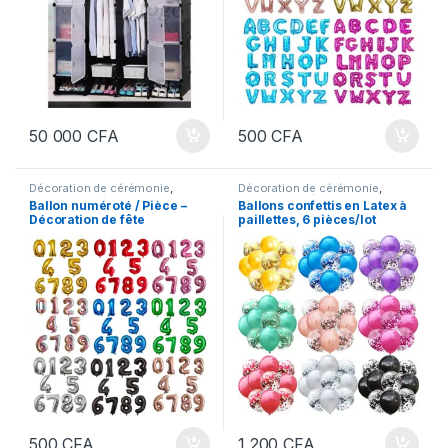
50 000
CFA
500
CFA
Décoration de cérémonie
,
Décoration de cérémonie
,
Meubles et Décoration
Meubles et Décoration
Ballon numéroté / Pièce –
Ballons confettis en Latex à
Décoration de fête
paillettes, 6 pièces/lot
d’anniversaire et de mariage
500
CFA
1 200
CFA