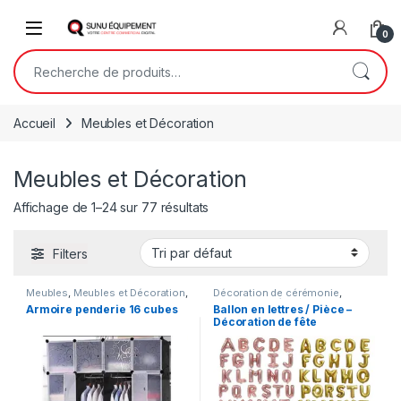
Skip to navigation
Skip to content
Open
0
Recherche pour :
Accueil
Meubles et Décoration
Meubles et Décoration
Affichage de 1–24 sur 77 résultats
Filters
Meubles
,
Meubles et Décoration
,
Décoration de cérémonie
,
Mobilier de maison
Meubles et Décoration
Armoire penderie 16 cubes
Ballon en lettres / Pièce –
Décoration de fête
d’anniversaire et de mariage