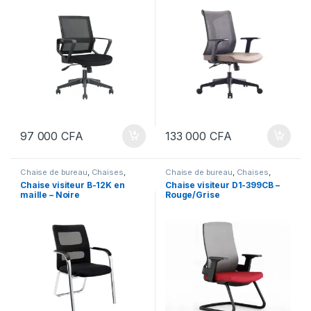
97 000
CFA
133 000
CFA
Chaise de bureau
,
Chaises
,
Chaise de bureau
,
Chaises
,
Meubles
,
Meubles et Décoration
,
Meubles
,
Meubles et Décoration
,
Chaise visiteur B-12K en
Chaise visiteur D1-399CB –
Mobilier de bureau
Mobilier de bureau
maille – Noire
Rouge/Grise