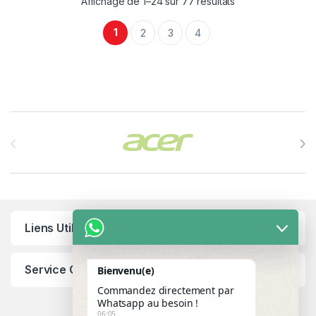
Affichage de 1–24 sur 77 résultats
1
2
3
4
Brands Carousel
Liens Utiles
Service Client
Bienvenu(e)
Commandez directement par
Whatsapp au besoin !
06:05