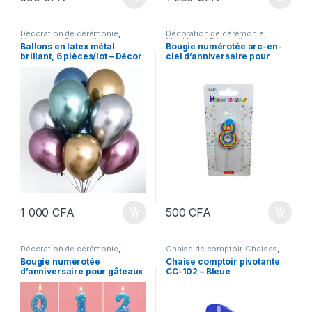
Décoration de cérémonie
,
Décoration de cérémonie
,
Meubles et Décoration
Meubles et Décoration
Ballons en latex métal
Bougie numérotée arc-en-
brillant, 6 pièces/lot – Décor
ciel d’anniversaire pour
de fête anniversaire
gâteaux / Pièce
1 000
CFA
500
CFA
Décoration de cérémonie
,
Chaise de comptoir
,
Chaises
,
Meubles et Décoration
Meubles
,
Meubles et Décoration
,
Bougie numérotée
Chaise comptoir pivotante
Mobilier de bureau
d’anniversaire pour gâteaux
CC-102 – Bleue
/ Pièce