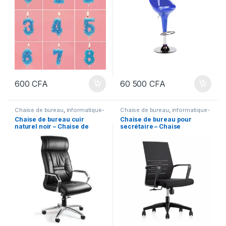
600
CFA
60 500
CFA
Chaise de bureau
,
informatique-
Chaise de bureau
,
informatique-
et-bureautique
,
Meubles et
et-bureautique
,
Meubles et
Chaise de bureau cuir
Chaise de bureau pour
Décoration
,
Mobilier de bureau
Décoration
,
Mobilier de bureau
naturel noir – Chaise de
secrétaire – Chaise
Bureau en Cuir Noir HL-4 :
d’ordinateur : Confort et
Confort et Élégance –
Élégance – Fauteuil de
Fauteuil de Bureau Réglable
Bureau Réglable
en Cuir Naturel