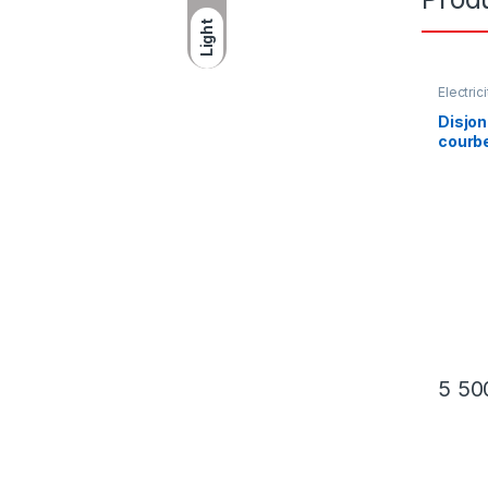
Light
Électric
Disjo
courb
5 5