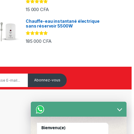
Note
5.00
15 000
CFA
sur 5
Chauffe-eau instantané électrique
sans réservoir 5500W
Note
5.00
185 000
CFA
sur 5
Service Client
Mon Compte
Bienvenu(e)
Suivre votre commande