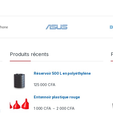
Produits récents
Réservoir 500 L en polyéthylène
125 000
CFA
Entonnoir plastique rouge
Plage de prix : 1 000 C
1 000
CFA
2 000
CFA
–
t