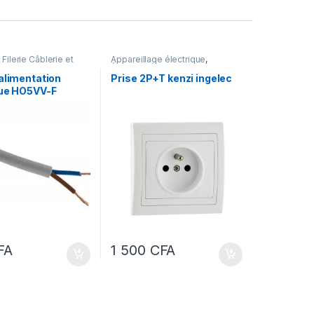
,
Filerie Câblerie et
Appareillage électrique
,
age
Électricité
alimentation
Prise 2P+T kenzi ingelec
que HO5VV-F
ABLE-souple-au-
e
FA
1 500
CFA