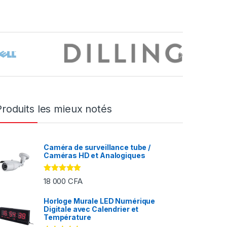
Produits les mieux notés
Caméra de surveillance tube /
Caméras HD et Analogiques
Note
5.00
18 000
CFA
sur 5
Horloge Murale LED Numérique
Digitale avec Calendrier et
FA à 2 000 CFA
Température