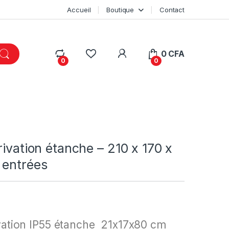
Accueil
Boutique
Contact
My Account
0
CFA
0
0
rivation étanche – 210 x 170 x
 entrées
ivation IP55 étanche 21x17x80 cm