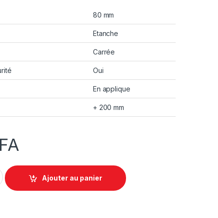
80 mm
Etanche
Carrée
rité
Oui
En applique
+ 200 mm
FA
 étanche - 210 x 170 x 80 mm - 10 entrées quantity
Ajouter au panier