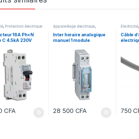
ité
,
Protection électrique
Appareillage électrique
,
Électricité
Électricité
,
Protection électrique
Fourreaut
ncteur 16A Ph+N
Inter horaire analogique
Câble d’
e C 4.5kA 230V
manuel 1 module
électri
2×2.5-C
métrag
00
CFA
28 500
CFA
750
C