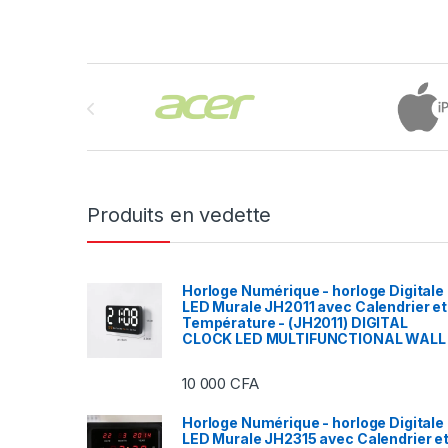
Brands Carousel
Produits en vedette
Horloge Numérique - horloge Digitale
LED Murale JH2011 avec Calendrier et
Température - (JH2011) DIGITAL
CLOCK LED MULTIFUNCTIONAL WALL
10 000
CFA
Horloge Numérique - horloge Digitale
LED Murale JH2315 avec Calendrier e