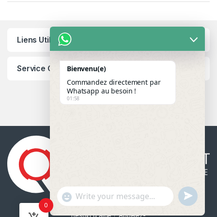
Liens Utiles
Service Client
Bienvenu(e)
Commandez directement par
Whatsapp au besoin !
01:58
u
"
WhatsApp Message
0
n
+
Besoin d'aide ? Appelez-