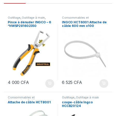
Outillage
,
Outillage à main
,
Consommables et
Pince
Accessoires
,
Outillage
Pince à dénuder INGCO – 6
INGCO HCT6001 Attache de
“HWSP281602350
câble 600 mm x100
4 000
CFA
6 525
CFA
Consommables et
Outillage
,
Outillage à main
Accessoires
,
Outillage
Attache de câble HCT8001
coupe-câble Ingco
HCCB20124