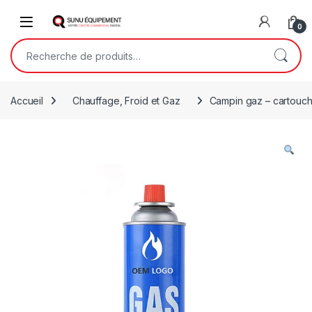
Skip to navigation
Skip to content
Open
0
Recherche pour :
Accueil
Chauffage, Froid et Gaz
Campin gaz – cartouch