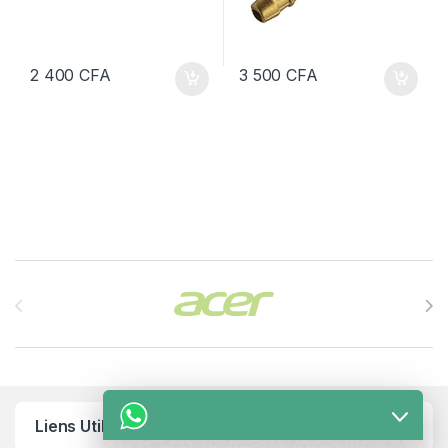
2 400
CFA
3 500
CFA
Brands Carousel
Liens Utiles