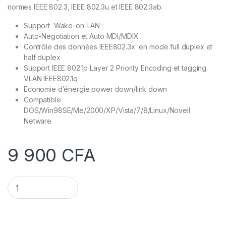
normes IEEE 802.3, IEEE 802.3u et IEEE 802.3ab.
Support Wake-on-LAN
Auto-Negotiation et Auto MDI/MDIX
Contrôle des données IEEE802.3x en mode full duplex et
half duplex
Support IEEE 802.1p Layer 2 Priority Encoding et tagging
VLAN IEEE802.1q
Economie d’énergie power down/link down
Compatible
DOS/Win98SE/Me/2000/XP/Vista/7/8/Linux/Novell
Netware
9 900
CFA
Carte réseau PCI Express Gigabit TP Link TG-3468 quantity