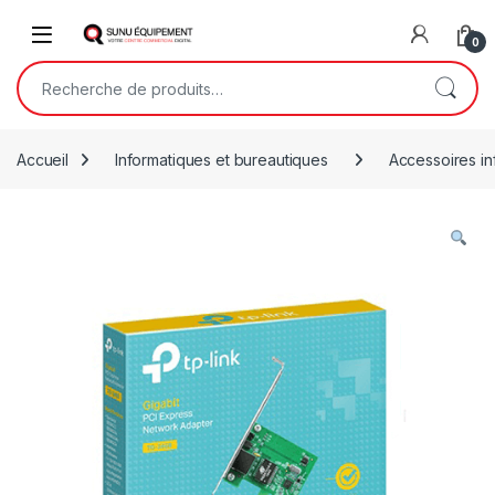
Skip to navigation
Skip to content
Open
0
Recherche pour :
Accueil
Informatiques et bureautiques
Accessoires in