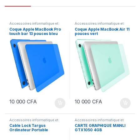
Accessoires informatique et
Accessoires informatique et
bureautique
,
Informatiques et
bureautique
,
Informatiques et
Coque Apple MacBook Pro
Coque Apple MacBook Air 11
bureautiques
bureautiques
touch bar 13 pouces bleu
pouces vert
10 000
CFA
10 000
CFA
Accessoires informatique et
Accessoires informatique et
bureautique
,
Informatiques et
bureautique
,
Informatiques et
Cable Lock Targus
CARTE GRAPHIQUE MANLI
bureautiques
bureautiques
Ordinateur Portable
GTX1050 4GB