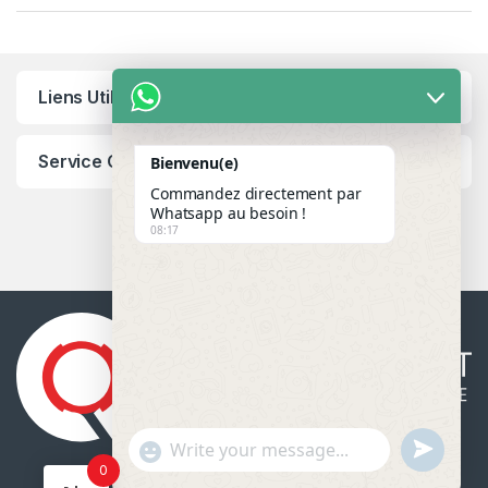
Liens Utiles
Service Client
Bienvenu(e)
Commandez directement par
Whatsapp au besoin !
08:17
u
"
WhatsApp Message
0
n
+