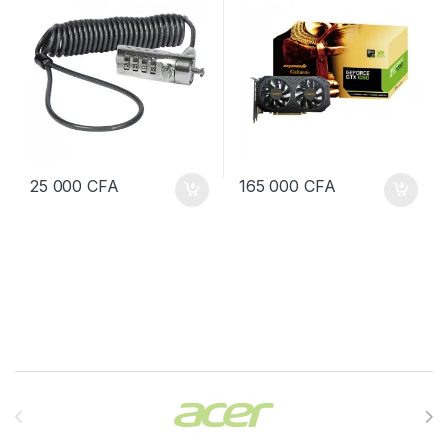
25 000
CFA
165 000
CFA
Brands Carousel