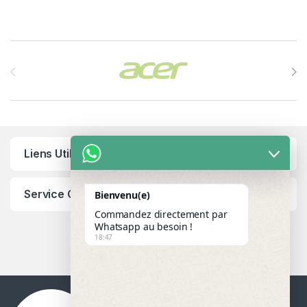
Brands Carousel
Liens Utiles
Service Client
Bienvenu(e)
Commandez directement par
Whatsapp au besoin !
18:47