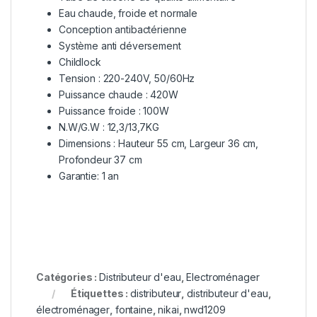
Eau chaude, froide et normale
Conception antibactérienne
Système anti déversement
Childlock
Tension : 220-240V, 50/60Hz
Puissance chaude : 420W
Puissance froide : 100W
N.W/G.W : 12,3/13,7KG
Dimensions : Hauteur 55 cm, Largeur 36 cm,
Profondeur 37 cm
Garantie: 1 an
Catégories :
Distributeur d'eau
,
Electroménager
Étiquettes :
distributeur
,
distributeur d'eau
,
électroménager
,
fontaine
,
nikai
,
nwd1209