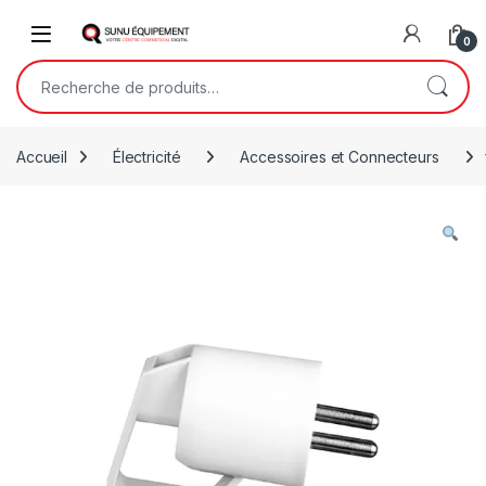
Skip to navigation
Skip to content
Open
0
Recherche pour :
Accueil
Électricité
Accessoires et Connecteurs