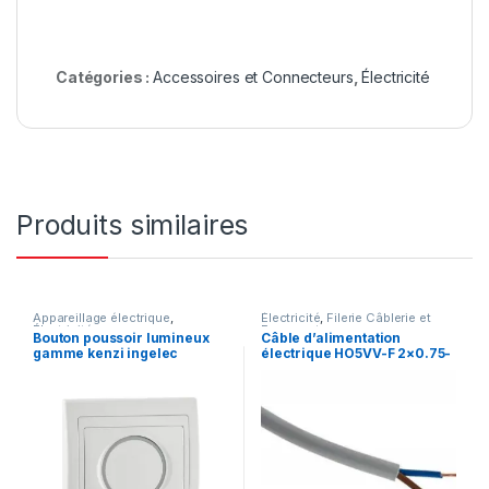
Catégories :
Accessoires et Connecteurs
,
Électricité
Produits similaires
Appareillage électrique
,
Électricité
,
Filerie Câblerie et
Électricité
Fourreautage
Bouton poussoir lumineux
Câble d’alimentation
gamme kenzi ingelec
électrique HO5VV-F 2×0.75-
CABLE-souple-au-métrage