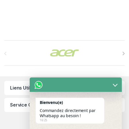
Brands Carousel
Liens Utiles
Bienvenu(e)
Service Client
Commandez directement par
Whatsapp au besoin !
16:25