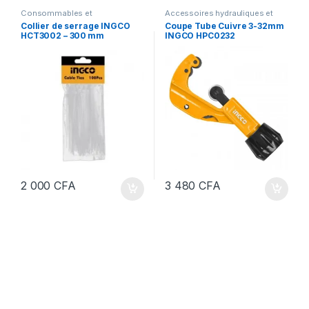
Consommables et
Accessoires hydrauliques et
Accessoires
,
Outillage
forage
,
Hydraulique et Forage
,
Collier de serrage INGCO
Coupe Tube Cuivre 3-32mm
Outillage
,
Outillage à main
,
HCT3002 – 300 mm
INGCO HPC0232
Plomberie
2 000
CFA
3 480
CFA