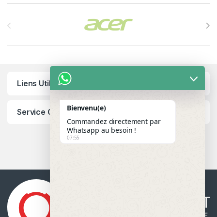
Brands Carousel
Liens Utiles
Bienvenu(e)
Service Client
Commandez directement par
Whatsapp au besoin !
07:55