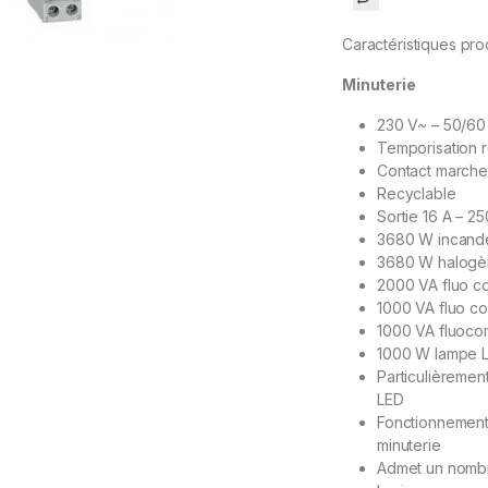
Caractéristiques pro
Minuterie
230 V~ – 50/60
Temporisation r
Contact marche
Recyclable
Sortie 16 A – 25
3680 W incand
3680 W halogè
2000 VA fluo c
1000 VA fluo c
1000 VA fluoco
1000 W lampe 
Particulièremen
LED
Fonctionnement 
minuterie
Admet un nombre