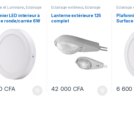
e et Luminaire
,
Eclairage
Eclairage extérieur
,
Eclairage
Éclairage 
r
public
intérieur
nier LED intérieur à
Lanterne extérieure 125
Plafonni
ce ronde/carrée 6W
complet
Surface
00
CFA
42 000
CFA
6 60