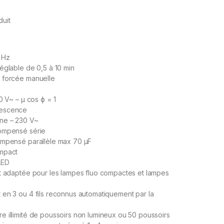
duit
 Hz
églable de 0,5 à 10 min
 forcée manuelle
0 V~ – μ cos ϕ = 1
escence
ne – 230 V~
ompensé série
ompensé parallèle max 70 μF
mpact
LED
t adaptée pour les lampes fluo compactes et lampes
en 3 ou 4 fils reconnus automatiquement par la
 illimité de poussoirs non lumineux ou 50 poussoirs