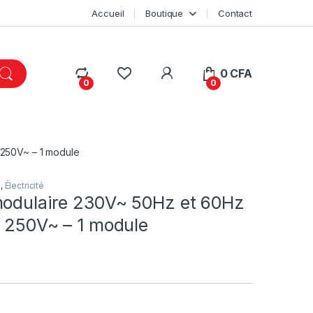
Accueil
Boutique
Contact
My Account
0
CFA
0
0
 250V~ – 1 module
e
,
Électricité
modulaire 230V~ 50Hz et 60Hz
A 250V~ – 1 module