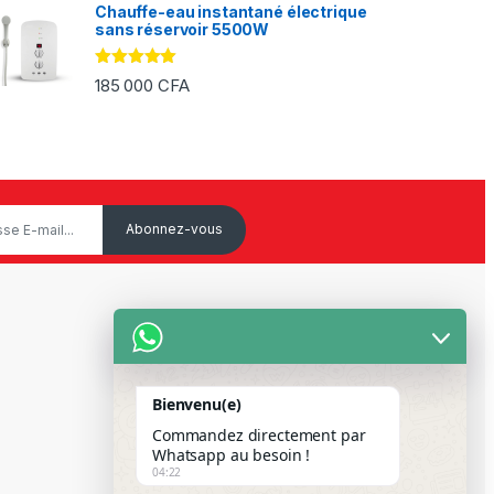
Chauffe-eau instantané électrique
sans réservoir 5500W
Note
5.00
185 000
CFA
sur 5
Service Client
Mon Compte
Bienvenu(e)
Suivre votre commande
Commandez directement par
Paiement Par Wave & Orange
Whatsapp au besoin !
04:22
Money