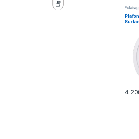
Light
Éclairag
intérieu
Plafon
Surfa
4 2