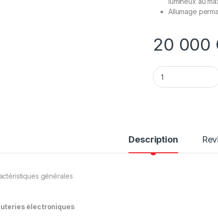
lumineux au ma
Allumage perma
20 000
Minuterie modulair
Description
Rev
actéristiques générales
uteries électroniques