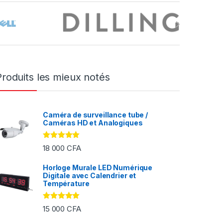
Produits les mieux notés
Caméra de surveillance tube /
Caméras HD et Analogiques
Note
5.00
18 000
CFA
sur 5
Horloge Murale LED Numérique
Digitale avec Calendrier et
FA à 2 000 CFA
Température
Note
5.00
15 000
CFA
sur 5