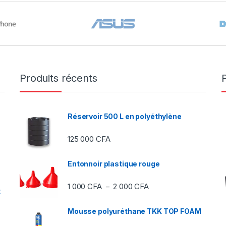
Produits récents
Réservoir 500 L en polyéthylène
125 000
CFA
Entonnoir plastique rouge
Plage de prix : 1 000 C
1 000
CFA
2 000
CFA
–
t
Mousse polyuréthane TKK TOP FOAM