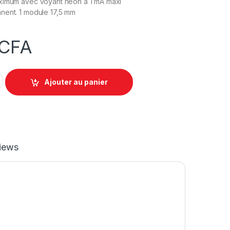
ximum avec voyant néon à 1 mA maxi
nent. 1 module 17,5 mm
CFA
e 230V~ 50Hz et 60Hz - sortie 16A 250V~ - 1 module quantity
Ajouter au panier
iews