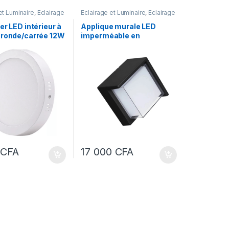
et Luminaire
,
Eclairage
Éclairage et Luminaire
,
Eclairage
extérieur
,
Eclairage intérieur
er LED intérieur à
Applique murale LED
 ronde/carrée 12W
imperméable en
aluminium
intérieur/extérieur 7W –
Kenlux
0
CFA
17 000
CFA