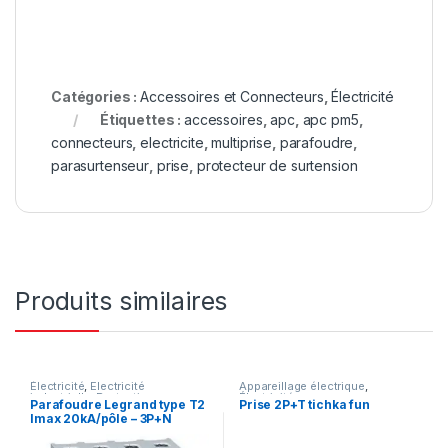
Catégories :
Accessoires et Connecteurs
,
Électricité
Étiquettes :
accessoires
,
apc
,
apc pm5
,
connecteurs
,
electricite
,
multiprise
,
parafoudre
,
parasurtenseur
,
prise
,
protecteur de surtension
Produits similaires
Électricité
,
Electricité
Appareillage électrique
,
industrielle
,
Protection
Électricité
Parafoudre Legrand type T2
Prise 2P+T tichka fun
électrique
Imax 20kA/pôle – 3P+N
320V~ – 4 modules