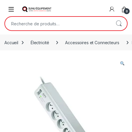
Skip to navigation
Skip to content
Open
0
Recherche pour :
Accueil
Électricité
Accessoires et Connecteurs