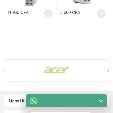
11 950
CFA
5 500
CFA
Brands Carousel
Liens Utiles