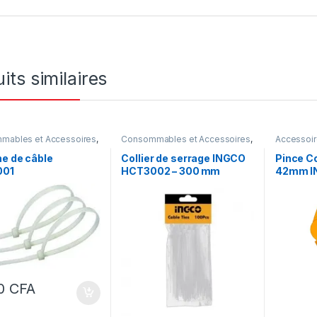
its similaires
mables et Accessoires
,
Consommables et Accessoires
,
Accessoir
e
Outillage
forage
,
Hy
Outillage
,
e de câble
Collier de serrage INGCO
Pince C
Pince
,
Plo
001
HCT3002 – 300 mm
42mm I
00
CFA