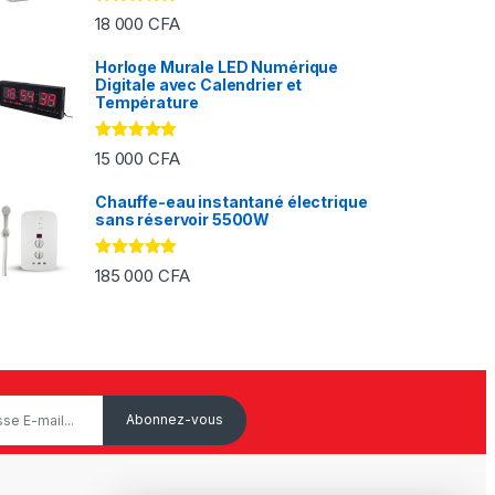
Note
5.00
18 000
CFA
sur 5
Horloge Murale LED Numérique
Digitale avec Calendrier et
FA à 2 000 CFA
Température
Note
5.00
15 000
CFA
sur 5
Chauffe-eau instantané électrique
sans réservoir 5500W
Note
5.00
185 000
CFA
sur 5