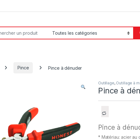
or:
Pince
Pince à dénuder
Outillage
,
Outillage à m
Pince à dé
Pince à dénu
* Matériau: acier au