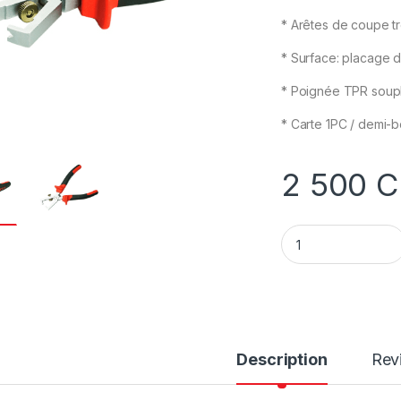
* Arêtes de coupe t
* Surface: placage d
* Poignée TPR soupl
* Carte 1PC / demi-b
2 500
C
Pince à dénuder qu
Description
Rev