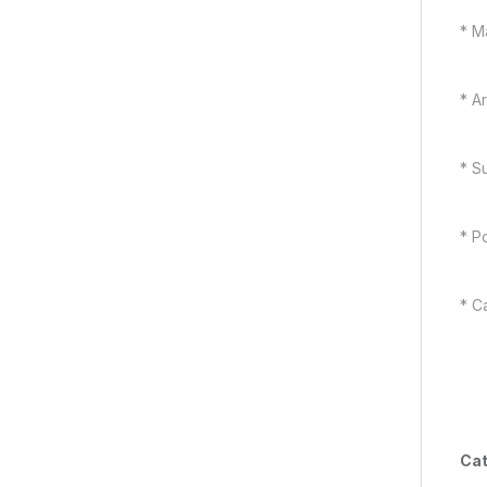
* M
* A
* S
* P
* C
Cat