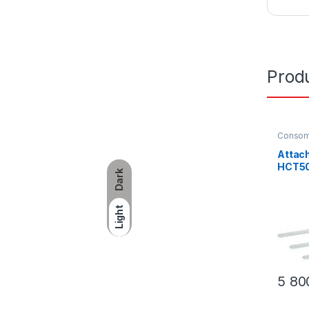
Produ
Consom
Outillag
Attach
HCT5
Dark
Light
5 8