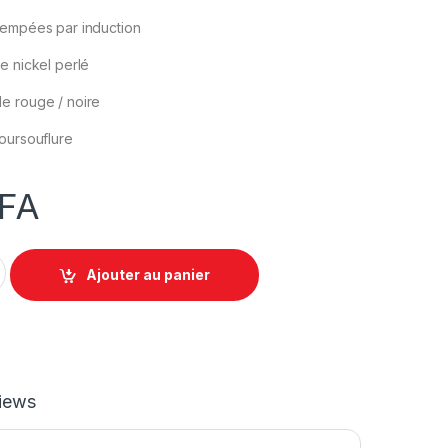
rempées par induction
e nickel perlé
e rouge / noire
oursouflure
FA
antity
Ajouter au panier
iews