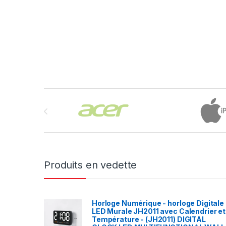
Brands Carousel
Produits en vedette
Horloge Numérique - horloge Digitale
LED Murale JH2011 avec Calendrier et
Température - (JH2011) DIGITAL