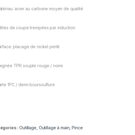
atériau: acier au carbone moyen de qualité
rêtes de coupe trempées par induction
urface: placage de nickel perlé
oignée TPR souple rouge / noire
arte 1PC / demi-boursouflure
égories :
Outillage
,
Outillage à main
,
Pince