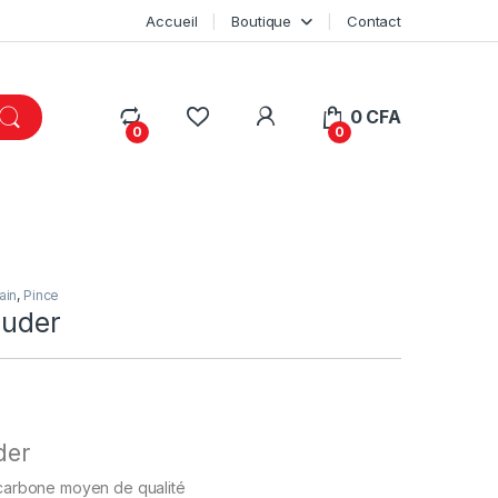
Accueil
Boutique
Contact
My Account
0
CFA
0
0
ain
,
Pince
nuder
der
 carbone moyen de qualité