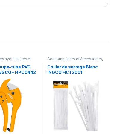
es hydrauliques et
Consommables et Accessoires
,
draulique et Forage
,
Outillage
Outillage à main
,
oupe-tube PVC
Collier de serrage Blanc
mberie
NGCO – HPC0442
INGCO HCT2001