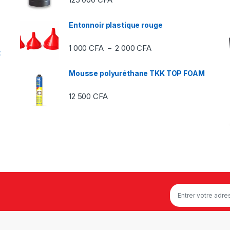
Entonnoir plastique rouge
Plage de prix : 1 000 C
1 000
CFA
2 000
CFA
–
t
Mousse polyuréthane TKK TOP FOAM
12 500
CFA