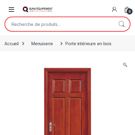
Skip to navigation
Skip to content
Open
0
Recherche pour :
Accueil
Menuiserie
Porte intérieure en bois