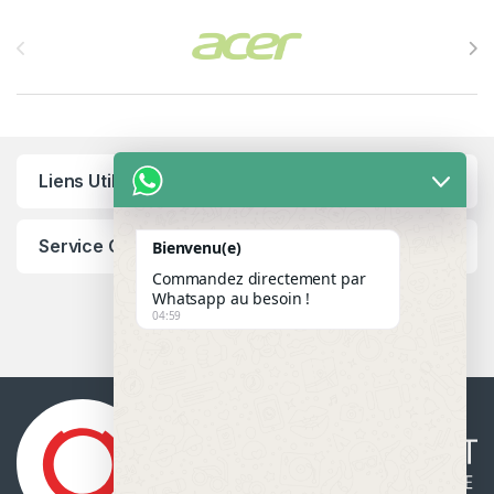
Brands Carousel
Liens Utiles
Service Client
Bienvenu(e)
Commandez directement par
Whatsapp au besoin !
04:59