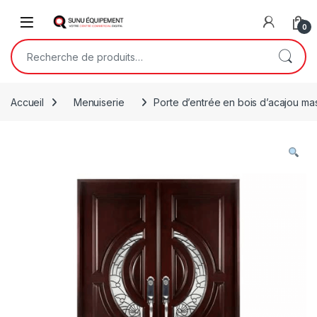
Skip to navigation
Skip to content
Open
0
Recherche pour :
Accueil
Menuiserie
Porte d’entrée en bois d’acajou mas