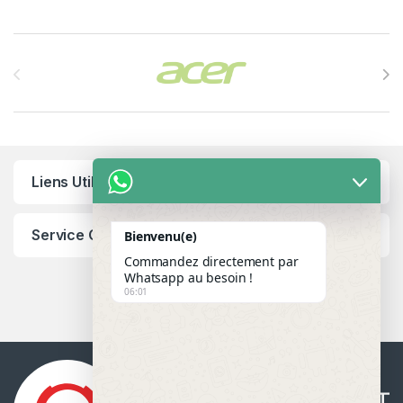
Brands Carousel
Liens Utiles
Service Client
Bienvenu(e)
Commandez directement par
Whatsapp au besoin !
06:01