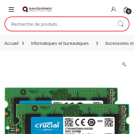
Skip to navigation
Skip to content
Open
0
Recherche pour :
Accueil
Informatiques et bureautiques
Accessoires in