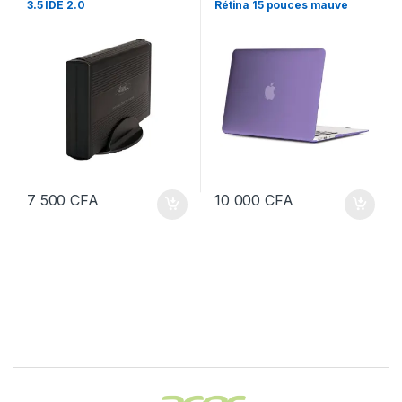
3.5 IDE 2.0
Rétina 15 pouces mauve
7 500
CFA
10 000
CFA
Brands Carousel