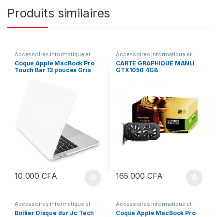
Produits similaires
Accessoires informatique et
Accessoires informatique et
bureautique
,
Informatiques et
bureautique
,
Informatiques et
Coque Apple MacBook Pro
CARTE GRAPHIQUE MANLI
bureautiques
bureautiques
Touch Bar 13 pouces Gris
GTX1050 4GB
10 000
CFA
165 000
CFA
Accessoires informatique et
Accessoires informatique et
bureautique
,
Informatiques et
bureautique
,
Informatiques et
Boitier Disque dur Jc Tech
Coque Apple MacBook Pro
bureautiques
bureautiques