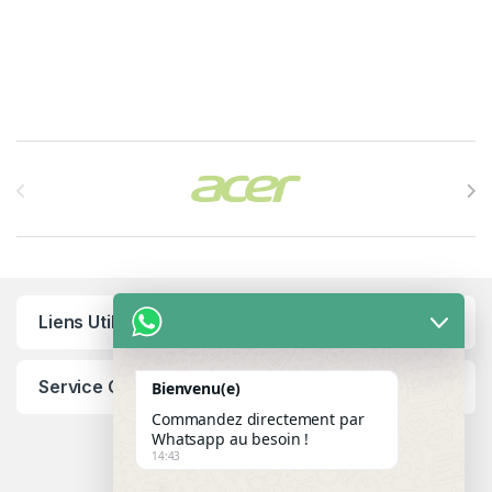
Brands Carousel
Liens Utiles
Service Client
Bienvenu(e)
Commandez directement par
Whatsapp au besoin !
14:43