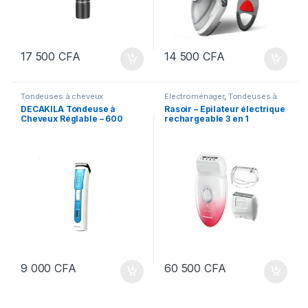
17 500
CFA
14 500
CFA
Tondeuses à cheveux
Electroménager
,
Tondeuses à
cheveux
DECAKILA Tondeuse à
Rasoir – Épilateur électrique
Cheveux Réglable – 600
rechargeable 3 en 1
mAh
Panasonic ES-EU20
9 000
CFA
60 500
CFA