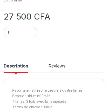
confortable.
27 500
CFA
Rasoir électrique DECAKILA KMHR019B quantity
Description
Reviews
Rasoir alternatif rechargeable à quatre lames
Batterie : lithium 800mAh
4 lames, 3 foils avec lame intégrée
Temps de charge : 90min