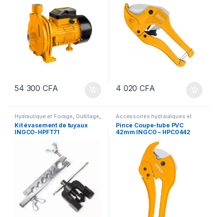
54 300
CFA
4 020
CFA
Hydraulique et Forage
,
Outillage
,
Accessoires hydrauliques et
Outillage à main
,
Plomberie
forage
,
Hydraulique et Forage
,
Kit évasement de tuyaux
Pince Coupe-tube PVC
Outillage
,
Outillage à main
,
INGCO-HPFT71
42mm INGCO – HPC0442
Pince
,
Plomberie