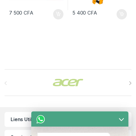
7 500
CFA
5 400
CFA
Brands Carousel
Liens Utiles