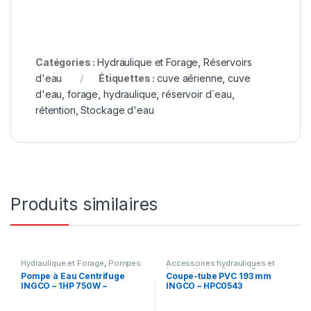
Catégories :
Hydraulique et Forage
,
Réservoirs
d'eau
Étiquettes :
cuve aérienne
,
cuve
d'eau
,
forage
,
hydraulique
,
réservoir d`eau
,
rétention
,
Stockage d'eau
Produits similaires
Hydraulique et Forage
,
Pompes
Accessoires hydrauliques et
forage
,
Hydraulique et Forage
,
Pompe à Eau Centrifuge
Coupe-tube PVC 193 mm
Outillage
,
Outillage à main
,
INGCO – 1HP 750W –
INGCO – HPC0543
Outils du plombier
,
Plomberie
CPM7508