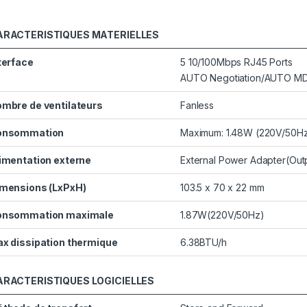
ARACTERISTIQUES MATERIELLES
terface
5 10/100Mbps RJ45 Ports
AUTO Negotiation/AUTO MD
mbre de ventilateurs
Fanless
onsommation
Maximum: 1.48W (220V/50H
imentation externe
External Power Adapter(Outp
mensions (LxPxH)
103.5 x 70 x 22 mm
onsommation maximale
1.87W(220V/50Hz)
x dissipation thermique
6.38BTU/h
ARACTERISTIQUES LOGICIELLES