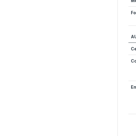
Mé
Fo
A
Ce
Co
En