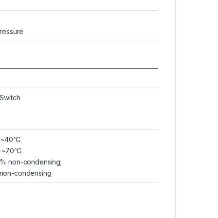
Pressure
Switch
0℃~40℃
0℃~70℃
0% non-condensing;
 non-condensing