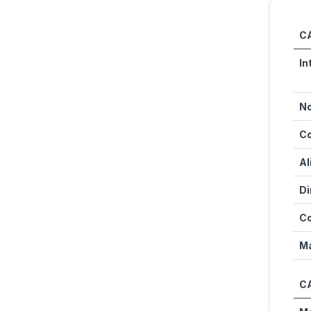
C
In
No
C
Al
Di
C
Ma
C