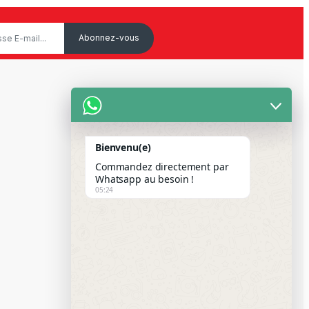
Service Client
Mon Compte
Bienvenu(e)
Suivre votre commande
Commandez directement par
Paiement Par Wave & Orange
Whatsapp au besoin !
05:24
Money
FAQS