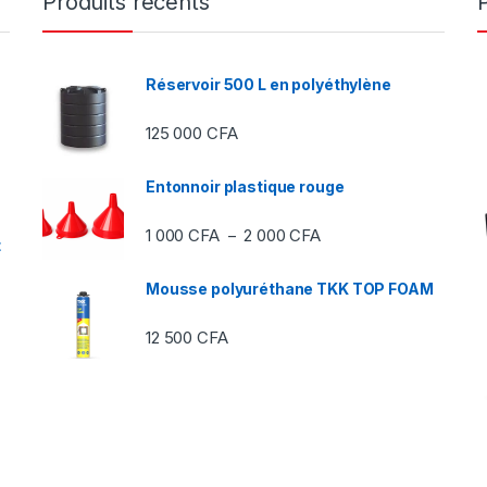
Produits récents
Réservoir 500 L en polyéthylène
125 000
CFA
Entonnoir plastique rouge
Plage de prix : 1 000 C
1 000
CFA
2 000
CFA
–
t
Mousse polyuréthane TKK TOP FOAM
12 500
CFA