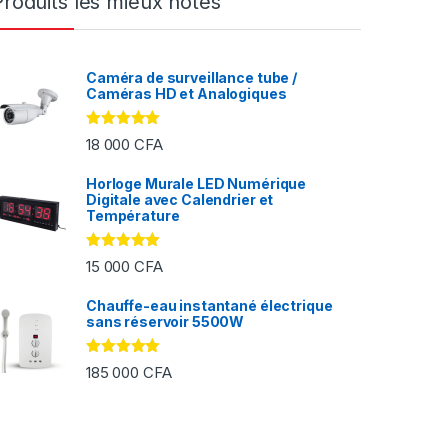
Produits les mieux notés
Caméra de surveillance tube /
Caméras HD et Analogiques
Note
5.00
18 000
CFA
sur 5
Horloge Murale LED Numérique
Digitale avec Calendrier et
FA à 2 000 CFA
Température
Note
5.00
15 000
CFA
sur 5
Chauffe-eau instantané électrique
sans réservoir 5500W
Note
5.00
185 000
CFA
sur 5