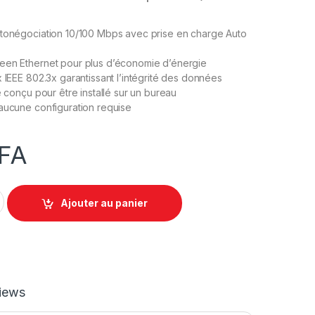
utonégociation 10/100 Mbps avec prise en charge Auto
een Ethernet pour plus d’économie d’énergie
x IEEE 802.3x garantissant l’intégrité des données
e conçu pour être installé sur un bureau
aucune configuration requise
FA
-SF1005D Switch de bureau 5 ports 10/100 Mbps quantity
Ajouter au panier
iews