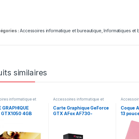
égories :
Accessoires informatique et bureautique
,
Informatiques et 
its similaires
ires informatique et
Accessoires informatique et
Accessoir
ique
,
Informatiques et
bureautique
,
Informatiques et
bureautiq
iques
bureautiques
bureautiq
E GRAPHIQUE
Carte Graphique GeForce
Coque A
 GTX1050 4GB
GTX AFox AF730-
13 pouc
4096D3L4-V3 4GB