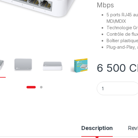
Mbps
5 ports RJ45 a
MDI/MDIX
Technologie Gr
Contrôle de flu
Boîtier plastiqu
Plug-and-Play, 
6 500
C
Routeur TP-LINK TL
Description
Rev