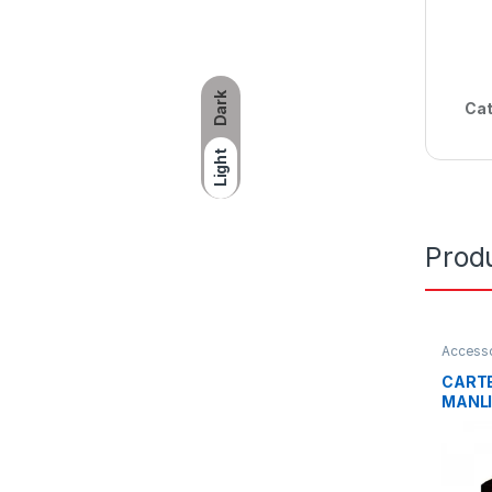
Dark
Cat
Light
Produ
Accesso
bureaut
bureaut
CART
MANLI