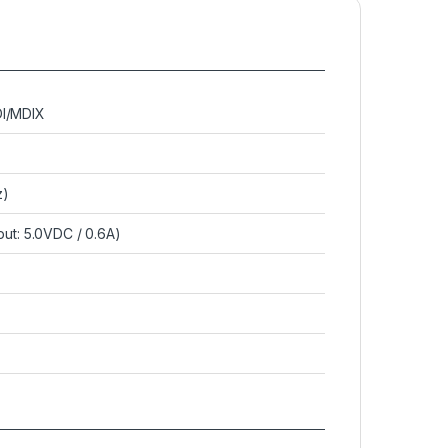
I/MDIX
z)
ut: 5.0VDC / 0.6A)