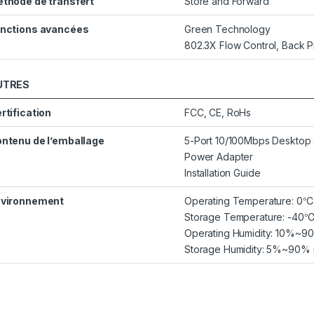
thode de transfert
Store and Forward
nctions avancées
Green Technology
802.3X Flow Control, Back 
UTRES
rtification
FCC, CE, RoHs
ntenu de l’emballage
5-Port 10/100Mbps Desktop 
Power Adapter
Installation Guide
vironnement
Operating Temperature: 
Storage Temperature: -4
Operating Humidity: 10%~9
Storage Humidity: 5%~90%