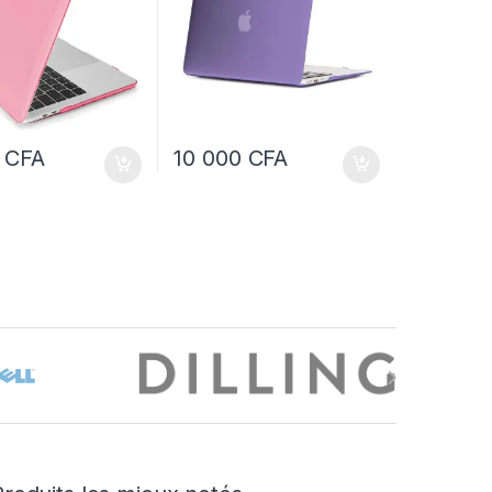
0
CFA
10 000
CFA