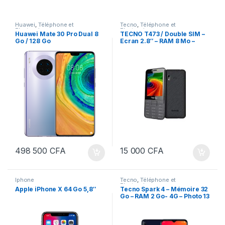
Huawei
,
Téléphone et
Tecno
,
Téléphone et
Electronique
Electronique
Huawei Mate 30 Pro Dual 8
TECNO T473 / Double SIM –
Go / 128 Go
Ecran 2.8″ – RAM 8 Mo –
Caméra arrière 1.3 MP
498 500
CFA
15 000
CFA
Iphone
Tecno
,
Téléphone et
Electronique
Apple iPhone X 64 Go 5,8″
Tecno Spark 4 – Mémoire 32
Go – RAM 2 Go- 4G – Photo 13
Mp- Ecran 6.6″