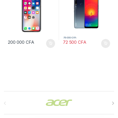
76 000
CFA
200 000
CFA
72 500
CFA
Brands Carousel