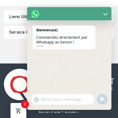
Liens Utiles
Bienvenu(e)
Service Client
Commandez directement par
Whatsapp au besoin !
07:30
u
"
WhatsApp Message
0
n
+
d
c
Besoin d'aide ? Appelez-
e
h
nous 24/7!