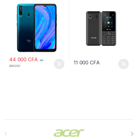
Résolution 128*160
44 000
CFA
49
11 000
CFA
000
CFA
Brands Carousel