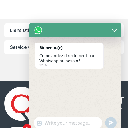
Liens Utiles
Service Client
Bienvenu(e)
Commandez directement par
Whatsapp au besoin !
22:36
u
"
WhatsApp Message