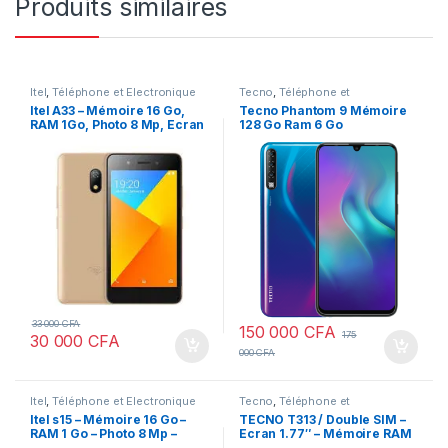
Produits similaires
Itel
,
Téléphone et Electronique
Tecno
,
Téléphone et
Electronique
Itel A33 – Mémoire 16 Go,
Tecno Phantom 9 Mémoire
RAM 1Go, Photo 8 Mp, Ecran
128 Go Ram 6 Go
5.0″
33 000
CFA
150 000
CFA
175
30 000
CFA
000
CFA
Itel
,
Téléphone et Electronique
Tecno
,
Téléphone et
Electronique
Itel s15 – Mémoire 16 Go –
TECNO T313 / Double SIM –
RAM 1 Go – Photo 8 Mp –
Ecran 1.77″ – Mémoire RAM
Ecran 6.1″
4 Mo – Appareil photo