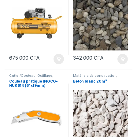
675 000
CFA
342 000
CFA
Cutter/Couteau
,
Outillage
,
Matériels de construction
,
Outillage à main
Produits de gros œuvre
Couteau pratique INGCO-
Béton blanc 20m³
HUK614 (61x19mm)