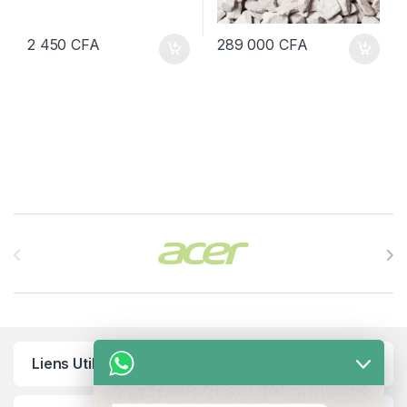
2 450
CFA
289 000
CFA
Brands Carousel
Liens Utiles