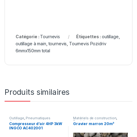
Catégorie :
Tournevis
Étiquettes :
outillage
,
outillage à main
,
tournevis
,
Tournevis Pozidriv
6mmx150mm total
Produits similaires
Outillage
,
Pneumatiques
Matériels de construction
,
électriques
Produits de gros œuvre
Compresseur d’air 4HP 3kW
Gravier marron 20m³
INGCO AC402001