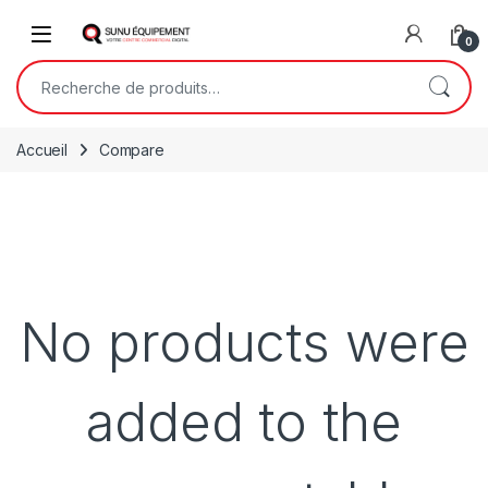
Skip to navigation
Skip to content
Open
0
Recherche pour :
Accueil
Compare
No products were
added to the