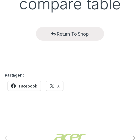
compare table
Return To Shop
Partager :
Facebook
X
Brands Carousel