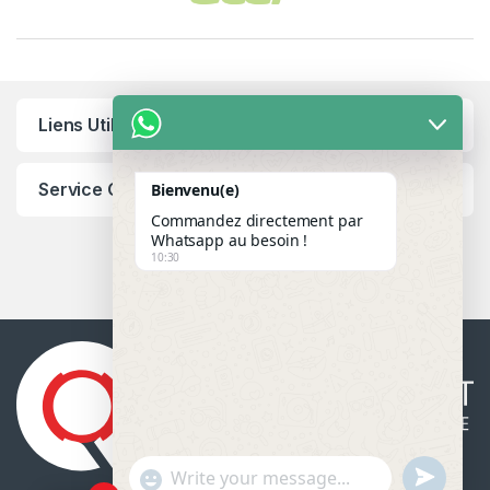
Liens Utiles
Service Client
Bienvenu(e)
Commandez directement par
Whatsapp au besoin !
10:30
u
"
WhatsApp Message