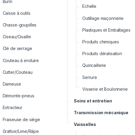
Burin
Echelle
Caisse à outils
Outillage maçonnerie
Chasse-goupilles
Plastiques et Emballages
Ciseau/Cisaille
Produits chimiques
Clé de serrage
Produits dératisation
Couteau à enduire
Quincaillerie
Cutter/Couteau
Serrure
Dameuse
Visserie et Boulonnerie
Démonte-pneus
Soins et entretien
Extracteur
Transmission mécanique
Fraiseuse de siège
Vaisselles
Grattoir/Lime/Râpe