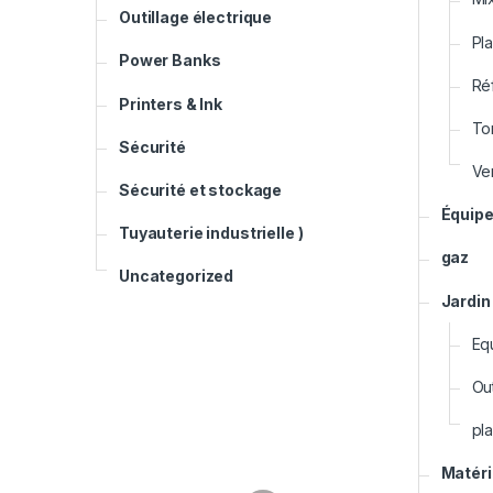
Outillage électrique
Pl
Power Banks
Ré
Printers & Ink
To
Sécurité
Ven
Sécurité et stockage
Équipe
Tuyauterie industrielle )
gaz
Uncategorized
Jardin
Eq
Out
pla
Matéri