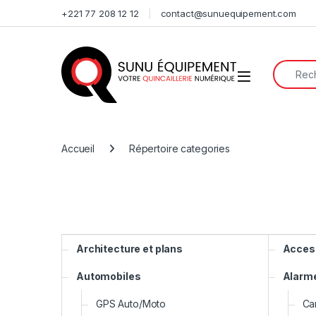
Skip to navigation
Skip to content
+221 77 208 12 12
contact@sunuequipement.com
Search f
Open
Accueil
Répertoire categories
Architecture et plans
Access
Automobiles
Alarme
GPS Auto/Moto
Ca