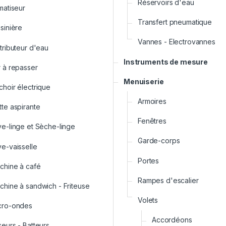
Réservoirs d'eau
matiseur
Transfert pneumatique
sinière
Vannes - Electrovannes
tributeur d'eau
Instruments de mesure
r à repasser
Menuiserie
choir électrique
Armoires
tte aspirante
Fenêtres
ve-linge et Sèche-linge
Garde-corps
ve-vaisselle
Portes
chine à café
Rampes d'escalier
chine à sandwich - Friteuse
Volets
cro-ondes
Accordéons
xeurs - Batteurs