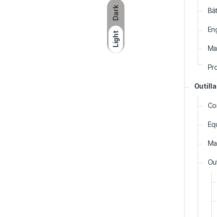
Dark
Bât
En
Light
Mat
Pr
Outill
Co
Eq
Ma
Out