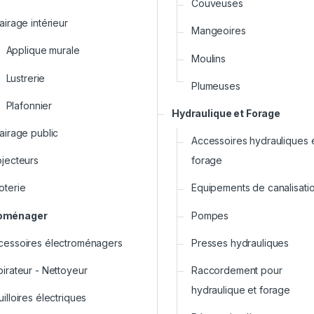
Couveuses
airage intérieur
Mangeoires
Applique murale
Moulins
Lustrerie
Plumeuses
Plafonnier
Hydraulique et Forage
airage public
Accessoires hydrauliques 
ojecteurs
forage
oterie
Equipements de canalisati
roménager
Pompes
cessoires électroménagers
Presses hydrauliques
pirateur - Nettoyeur
Raccordement pour
hydraulique et forage
illoires électriques