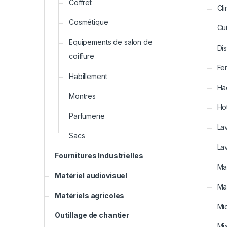
Coffret
Cli
Cosmétique
Cui
Equipements de salon de
Dis
coiffure
Fe
Habillement
Ha
Montres
Ho
Parfumerie
La
Sacs
La
Fournitures Industrielles
Ma
Matériel audiovisuel
Ma
Matériels agricoles
Mi
Outillage de chantier
Mi