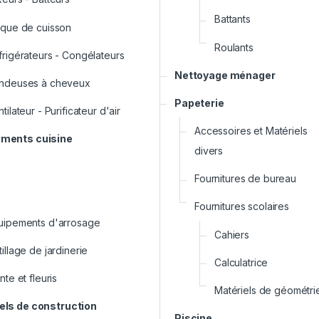
Battants
aque de cuisson
Roulants
frigérateurs - Congélateurs
Nettoyage ménager
ndeuses à cheveux
Papeterie
tilateur - Purificateur d'air
Accessoires et Matériels
ments cuisine
divers
Fournitures de bureau
Fournitures scolaires
uipements d'arrosage
Cahiers
illage de jardinerie
Calculatrice
nte et fleuris
Matériels de géométri
els de construction
Piscine