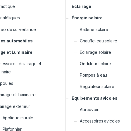
motique
Eclairage
gnalétiques
Énergie solaire
déo de surveillance
Batterie solaire
ies automobiles
Chauffe-eau solaire
age et Luminaire
Eclairage solaire
cessoires éclairage et
Onduleur solaire
inaire
Pompes à eau
poules
Régulateur solaire
airage et Luminaire
Equipements avicoles
airage extérieur
Abreuvoirs
Applique murale
Accessoires avicoles
Plafonnier