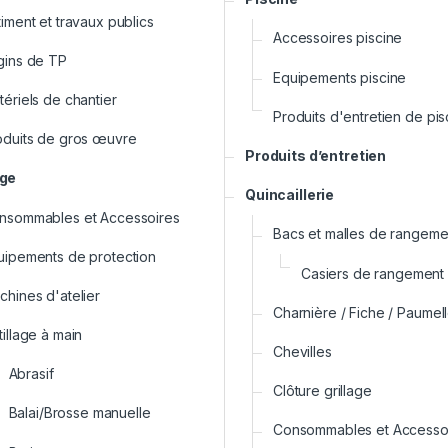
iment et travaux publics
Accessoires piscine
gins de TP
Equipements piscine
ériels de chantier
Produits d'entretien de pis
oduits de gros œuvre
Produits d’entretien
age
Quincaillerie
nsommables et Accessoires
Bacs et malles de rangeme
uipements de protection
Casiers de rangement
chines d'atelier
Charnière / Fiche / Paumel
illage à main
Chevilles
Abrasif
Clôture grillage
Balai/Brosse manuelle
Consommables et Accesso