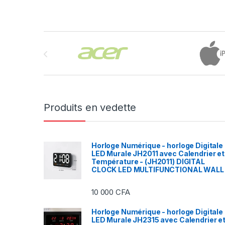
Brands Carousel
Produits en vedette
Horloge Numérique - horloge Digitale
LED Murale JH2011 avec Calendrier et
Température - (JH2011) DIGITAL
CLOCK LED MULTIFUNCTIONAL WALL
10 000
CFA
Horloge Numérique - horloge Digitale
LED Murale JH2315 avec Calendrier e