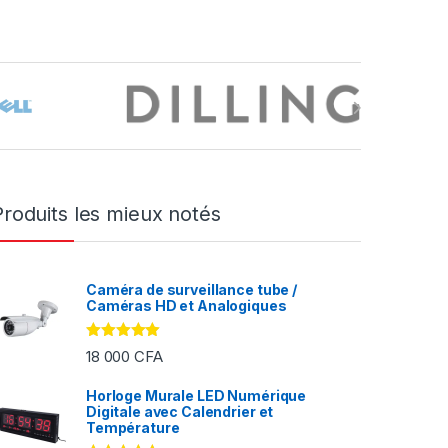
Produits les mieux notés
Caméra de surveillance tube /
Caméras HD et Analogiques
Note
5.00
18 000
CFA
sur 5
Horloge Murale LED Numérique
Digitale avec Calendrier et
FA à 2 000 CFA
Température