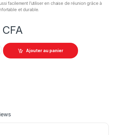
ssi facilement l’utiliser en chaise de réunion grâce à
fortable et durable.
0
CFA
-928CW - Beige/Noire ou Marron quantity
Ajouter au panier
iews