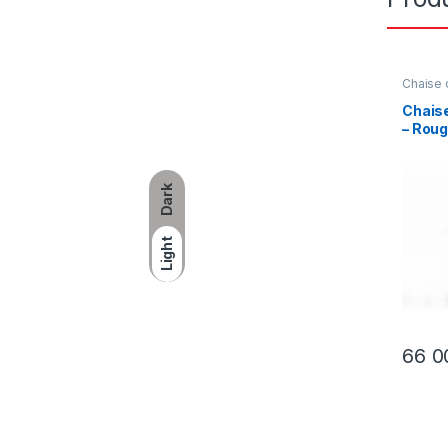
Chaise 
Meuble
Décorat
Chaise
– Roug
Dark
Light
66 