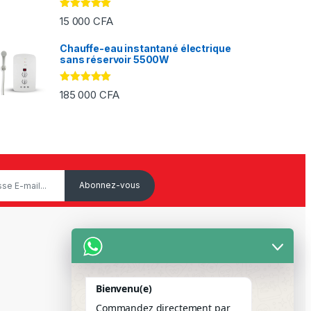
Note
5.00
15 000
CFA
sur 5
Chauffe-eau instantané électrique
sans réservoir 5500W
Note
5.00
185 000
CFA
sur 5
Service Client
Mon Compte
Bienvenu(e)
Suivre votre commande
Commandez directement par