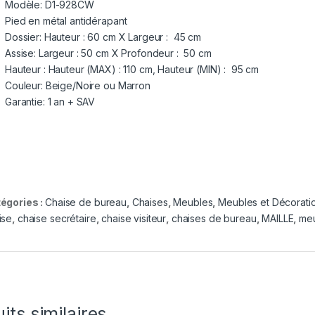
Modèle: D1-928CW
Pied en métal antidérapant
Dossier: Hauteur : 60 cm X Largeur : 45 cm
Assise: Largeur : 50 cm X Profondeur : 50 cm
Hauteur : Hauteur (MAX) : 110 cm, Hauteur (MIN) : 95 cm
Couleur: Beige/Noire ou Marron
Garantie: 1 an + SAV
égories :
Chaise de bureau
,
Chaises
,
Meubles
,
Meubles et Décorati
ise
,
chaise secrétaire
,
chaise visiteur
,
chaises de bureau
,
MAILLE
,
me
its similaires