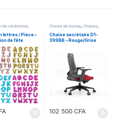
n de cérémonie
,
Chaise de bureau
,
Chaises
,
t Décoration
Meubles
,
Meubles et
Décoration
,
Mobilier de bureau
 lettres / Pièce –
Chaise secrétaire D1-
on de fête
399BB – Rouge/Grise
rsaire et de
e
FA
102 500
CFA