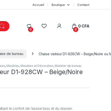
Accueil
Boutique
Contact
My Account
0
CFA
0
0
ise de bureau
Chaise visiteur D1-928CW – Beige/Noire ou 
ises
,
Meubles
,
Meubles et Décoration
,
Mobilier de bureau
iteur D1-928CW – Beige/Noire
lliant le confort de l’assise tissu et du dossier.