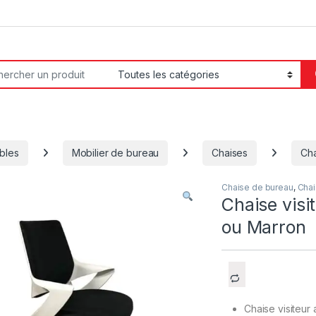
or:
bles
Mobilier de bureau
Chaises
Cha
Chaise de bureau
,
Cha
Chaise vis
ou Marron
Chaise visiteur a