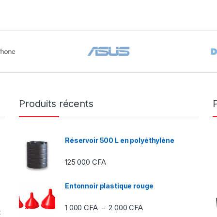
Produits récents
Réservoir 500 L en polyéthylène
125 000
CFA
Entonnoir plastique rouge
Plage de prix : 1 000 C
1 000
CFA
2 000
CFA
–
t