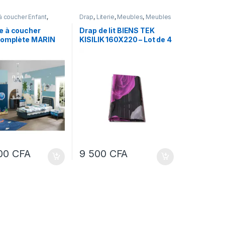
 coucher Enfant
,
Drap
,
Literie
,
Meubles
,
Meubles
Meubles et
et Décoration
,
Mobilier de
n
,
Mobilier de maison
maison
 à coucher
Drap de lit BIENS TEK
complète MARIN
KISILIK 160X220 – Lot de 4
 CLR Bleu-Blanc
pièces
000
CFA
9 500
CFA