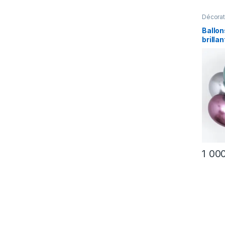
Décorat
Meubles
Ballon
brillan
Décor 
annive
1 00