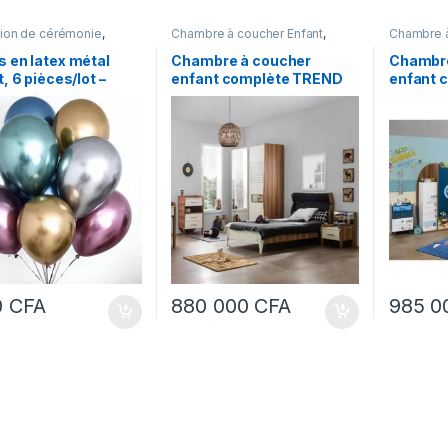
ion de cérémonie
,
Chambre à coucher Enfant
,
Chambre à
 et Décoration
Meubles
,
Meubles et
Meubles
,
Décoration
,
Mobilier de maison
Décoratio
s en latex métal
Chambre à coucher
Chambre
t, 6 pièces/lot –
enfant complète TREND
enfant 
de fête
120*190 CLR Marron-
120*190
rsaire
Blanc
0
CFA
880 000
CFA
985 