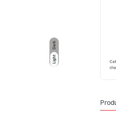
Dark
Light
Cat
cha
Produ