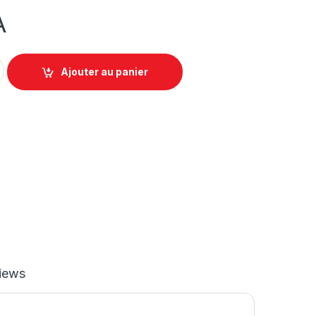
A
nniversaire pour enfant / Pièce - Décoration de fête d'annivers
Ajouter au panier
iews