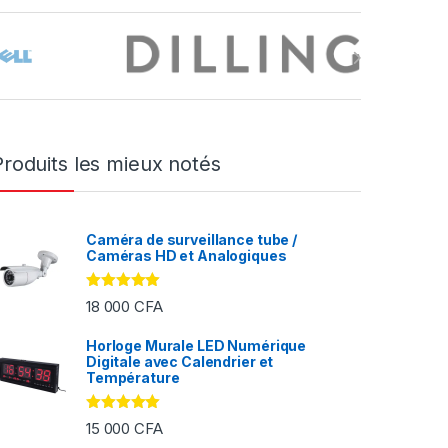
Produits les mieux notés
Caméra de surveillance tube /
Caméras HD et Analogiques
Note
5.00
18 000
CFA
sur 5
Horloge Murale LED Numérique
Digitale avec Calendrier et
FA à 2 000 CFA
Température
Note
5.00
15 000
CFA
sur 5