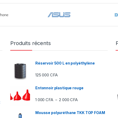
Produits récents
Réservoir 500 L en polyéthylène
125 000
CFA
Entonnoir plastique rouge
Plage de prix : 1 000 C
1 000
CFA
2 000
CFA
–
t
Mousse polyuréthane TKK TOP FOAM