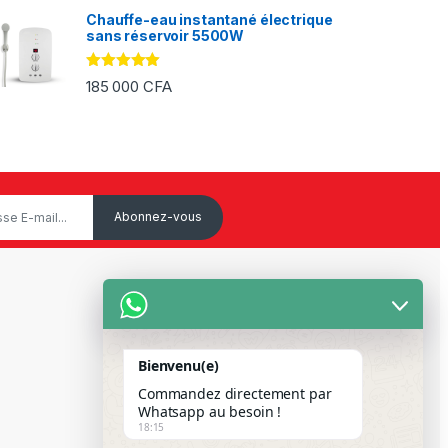
Chauffe-eau instantané électrique
sans réservoir 5500W
Note
5.00
185 000
CFA
sur 5
Service Client
Mon Compte
Bienvenu(e)
Suivre votre commande
Commandez directement par
Whatsapp au besoin !
Paiement Par Wave & Orange
18:15
Money