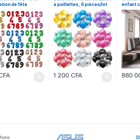
tion de fête
à paillettes, 6 pièces/lot
enfant 
versaire et de
120*190
ge
CFA
1 200
CFA
880 