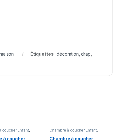
 maison
Étiquettes :
décoration
,
drap
,
 coucher Enfant
,
Chambre à coucher Enfant
,
Meubles et
Meubles
,
Meubles et
n
,
Mobilier de maison
Décoration
,
Mobilier de maison
 à coucher
Chambre à coucher