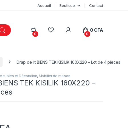
Accueil
Boutique
Contact
My Account
0
CFA
0
0
Drap de lit BIENS TEK KISILIK 160X220 – Lot de 4 pièces
Meubles et Décoration
,
Mobilier de maison
 BIENS TEK KISILIK 160X220 –
èces