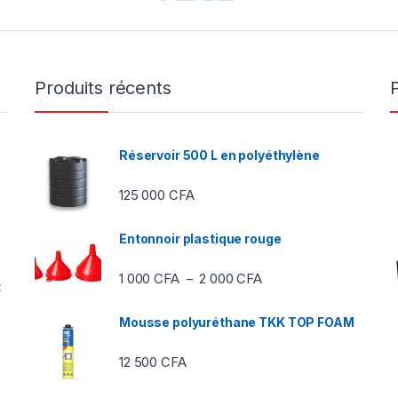
Produits récents
Réservoir 500 L en polyéthylène
125 000
CFA
Entonnoir plastique rouge
Plage de prix : 1 000 C
1 000
CFA
2 000
CFA
–
t
Mousse polyuréthane TKK TOP FOAM
12 500
CFA