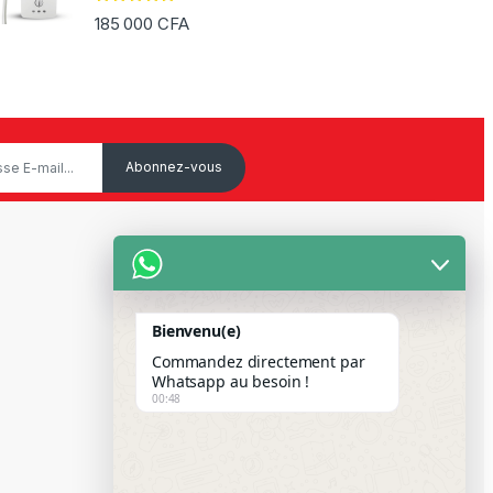
Note
5.00
185 000
CFA
sur 5
Service Client
Mon Compte
Bienvenu(e)
Suivre votre commande
Commandez directement par
Whatsapp au besoin !
Paiement Par Wave & Orange
00:48
Money
FAQS