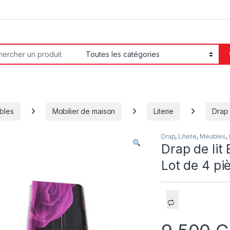
or:
bles
Mobilier de maison
Literie
Drap
Drap
,
Literie
,
Meubles
,
Drap de lit
Lot de 4 pi