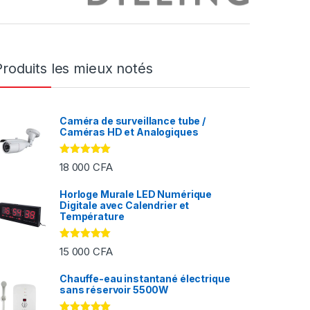
Produits les mieux notés
Caméra de surveillance tube /
Caméras HD et Analogiques
Note
5.00
18 000
CFA
sur 5
Horloge Murale LED Numérique
Digitale avec Calendrier et
FA à 2 000 CFA
Température
Note
5.00
15 000
CFA
sur 5
Chauffe-eau instantané électrique
sans réservoir 5500W