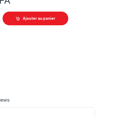
FA
EK KISILIK 160X220 - Lot de 4 pièces quantity
Ajouter au panier
iews