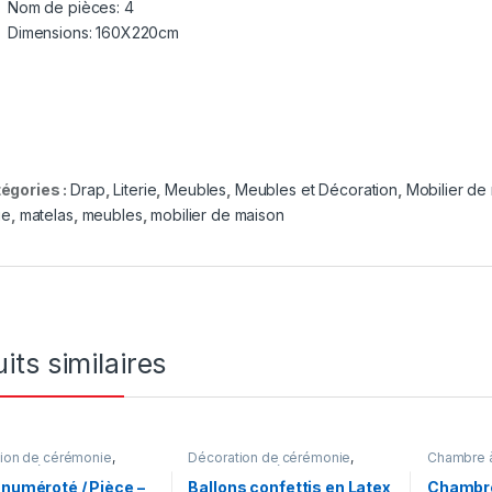
Nom de pièces: 4
Dimensions: 160X220cm
égories :
Drap
,
Literie
,
Meubles
,
Meubles et Décoration
,
Mobilier de
rie
,
matelas
,
meubles
,
mobilier de maison
its similaires
ion de cérémonie
,
Décoration de cérémonie
,
Chambre à
 et Décoration
Meubles et Décoration
Meubles
,
Décoratio
 numéroté / Pièce –
Ballons confettis en Latex
Chambre