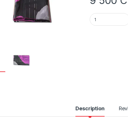
9 500
C
Drap de lit BIENS T
Description
Rev