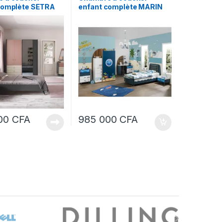
complète SETRA
enfant complète MARIN
 CLR Rose-Blanc
120*190 CLR Bleu-Blanc
000
CFA
985 000
CFA