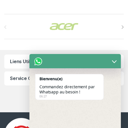
Brands Carousel
Liens Utiles
Service Client
Bienvenu(e)
Commandez directement par
Whatsapp au besoin !
06:27