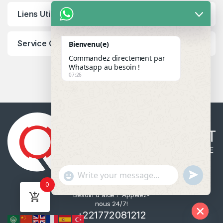
Liens Utiles
Service Client
Bienvenu(e)
Commandez directement par
Whatsapp au besoin !
07:26
u
"
WhatsApp Message
0
n
+
Besoin d'aide ? Appelez-
d
c
nous 24/7!
e
h
+221772081212
f
a