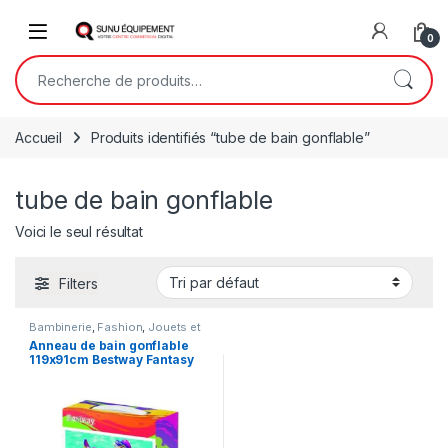
Skip to navigation
Skip to content
Open
0
Recherche pour :
Accueil
Produits identifiés “tube de bain gonflable”
tube de bain gonflable
Voici le seul résultat
Filters
Bambinerie
,
Fashion
,
Jouets et
jeux d'enfant
Anneau de bain gonflable
119x91cm Bestway Fantasy
Unicorn – Tube de bain
gonflable