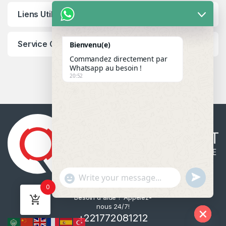
Liens Utiles
Service Client
Bienvenu(e)
Commandez directement par
Whatsapp au besoin !
20:52
u
"
WhatsApp Message
0
n
+
Besoin d'aide ? Appelez-
d
c
nous 24/7!
e
h
+221772081212
f
a