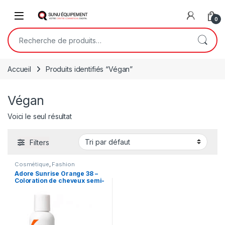
Skip to navigation
Skip to content
Open
0
Recherche pour :
Accueil
Produits identifiés “Végan”
Végan
Voici le seul résultat
Filters
Cosmétique
,
Fashion
Adore Sunrise Orange 38 –
Coloration de cheveux semi-
permanent 118ml