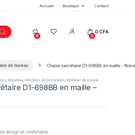
Accueil
Boutique
Contact
My Account
0
CFA
0
0
ise de bureau
Chaise secrétaire D1-698BB en maille – Noir
ises
,
Meubles
,
Meubles et Décoration
,
Mobilier de bureau
étaire D1-698BB en maille –
re design et confortable.