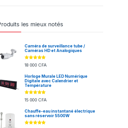
Produits les mieux notés
Caméra de surveillance tube /
Caméras HD et Analogiques
Note
5.00
18 000
CFA
sur 5
Horloge Murale LED Numérique
Digitale avec Calendrier et
FA à 2 000 CFA
Température
Note
5.00
15 000
CFA
sur 5
Chauffe-eau instantané électrique
sans réservoir 5500W