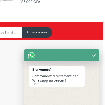
Note
5.00
185 000
CFA
sur 5
Service Client
Mon Compte
Bienvenu(e)
Suivre votre commande
Commandez directement par
Paiement Par Wave & Orange
Whatsapp au besoin !
11:09
Money
FAQS