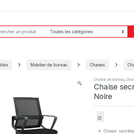
or:
bles
Mobilier de bureau
Chaises
Cha
Chaise de bureau
,
Cha
Chaise secr
Noire
Chaise secrétai