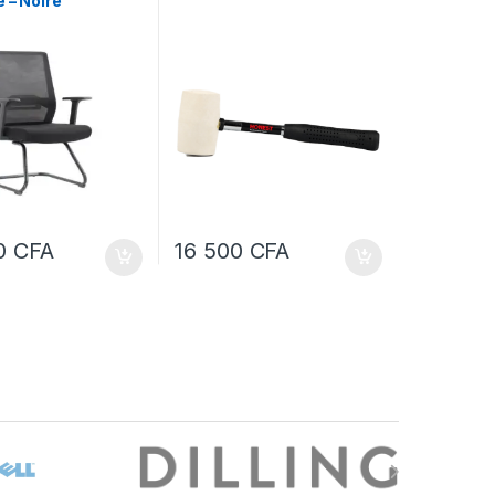
e – Noire
00
CFA
16 500
CFA