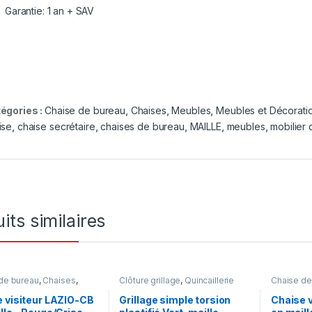
Garantie: 1 an + SAV
égories :
Chaise de bureau
,
Chaises
,
Meubles
,
Meubles et Décorati
ise
,
chaise secrétaire
,
chaises de bureau
,
MAILLE
,
meubles
,
mobilier
its similaires
de bureau
,
Chaises
,
Clôture grillage
,
Quincaillerie
Chaise de
s
,
Meubles et
Meubles
,
ion
,
Mobilier de bureau
Décoratio
 visiteur LAZIO-CB
Grillage simple torsion
Chaise 