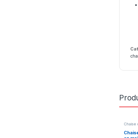
Cat
cha
Produ
Chaise 
Meuble
Décorat
Chaise