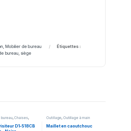
on
,
Mobilier de bureau
Étiquettes :
 de bureau
,
siège
 bureau
,
Chaises
,
Outillage
,
Outillage à main
Meubles et
n
,
Mobilier de bureau
visiteur D1-518CB
Maillet en caoutchouc