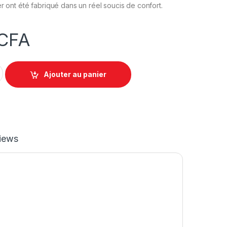
er ont été fabriqué dans un réel soucis de confort.
CFA
D1-698BB en maille - Noire quantity
Ajouter au panier
iews