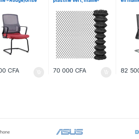
lle – Rouge/Grise
plastifié Vert, maille-
en maill
Clôture grillage – d’une
hauteur de 2m et de
longueur 25 m
500
CFA
70 000
CFA
82 5