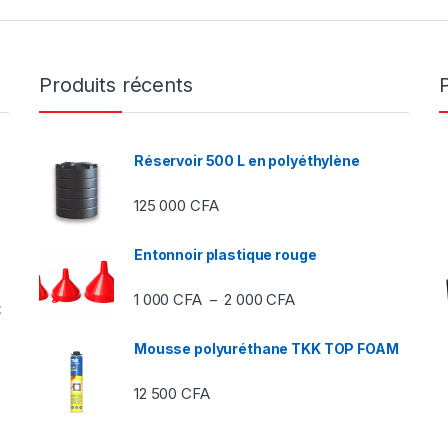
Produits récents
Réservoir 500 L en polyéthylène
125 000
CFA
Entonnoir plastique rouge
Plage de prix : 1 000 C
1 000
CFA
2 000
CFA
–
t
Mousse polyuréthane TKK TOP FOAM
12 500
CFA