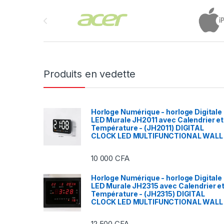
Brands Carousel
Produits en vedette
Horloge Numérique - horloge Digitale
LED Murale JH2011 avec Calendrier et
Température - (JH2011) DIGITAL
CLOCK LED MULTIFUNCTIONAL WALL
10 000
CFA
Horloge Numérique - horloge Digitale
LED Murale JH2315 avec Calendrier e
Température - (JH2315) DIGITAL
CLOCK LED MULTIFUNCTIONAL WALL
12 500
CFA