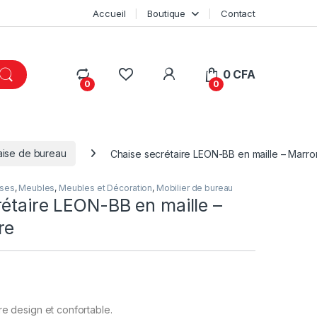
Accueil
Boutique
Contact
My Account
0
CFA
0
0
ise de bureau
Chaise secrétaire LEON-BB en maille – Marro
ises
,
Meubles
,
Meubles et Décoration
,
Mobilier de bureau
étaire LEON-BB en maille –
re
re design et confortable.