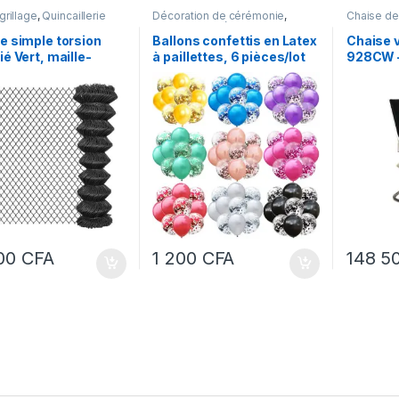
grillage
,
Quincaillerie
Décoration de cérémonie
,
Chaise de
Meubles et Décoration
Meubles
,
Décoratio
ge simple torsion
Ballons confettis en Latex
Chaise v
ié Vert, maille-
à paillettes, 6 pièces/lot
928CW –
e grillage – d’une
Marron
r de 2m et de
eur 25 m
000
CFA
1 200
CFA
148 5