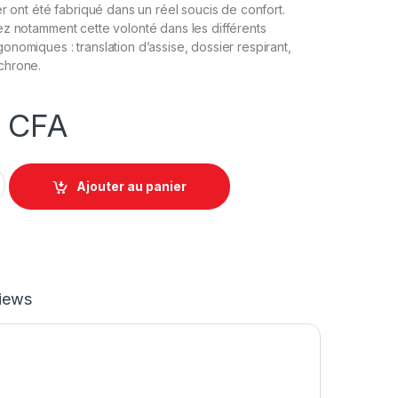
er ont été fabriqué dans un réel soucis de confort.
z notamment cette volonté dans les différents
nomiques : translation d’assise, dossier respirant,
chrone.
0
CFA
LEON-BB en maille - Marron/Noire quantity
Ajouter au panier
iews