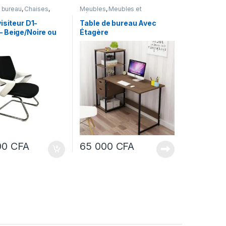
 bureau
,
Chaises
,
Meubles
,
Meubles et
Meubles et
Décoration
n
,
Mobilier de bureau
isiteur D1-
Table de bureau Avec
 Beige/Noire ou
Étagère
00
CFA
65 000
CFA