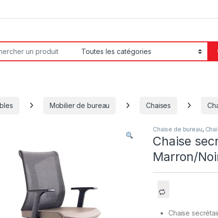
or:
bles
Mobilier de bureau
Chaises
Cha
Chaise de bureau
,
Cha
Chaise secr
Marron/Noi
Chaise secrétai