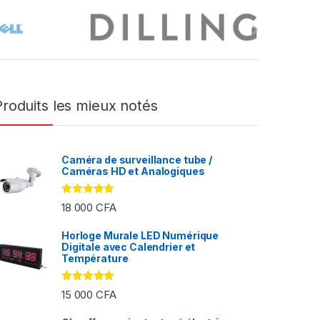
Produits les mieux notés
Caméra de surveillance tube /
Caméras HD et Analogiques
Note
5.00
18 000
CFA
sur 5
Horloge Murale LED Numérique
Digitale avec Calendrier et
FA à 2 000 CFA
Température
Note
5.00
15 000
CFA
sur 5