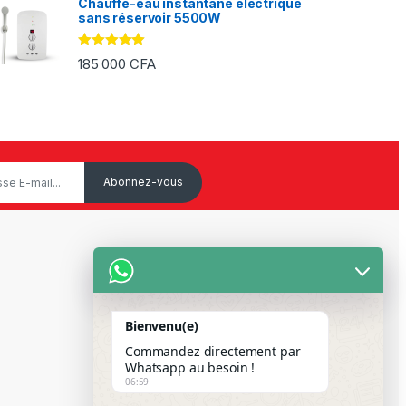
Chauffe-eau instantané électrique
sans réservoir 5500W
Note
5.00
185 000
CFA
sur 5
Service Client
Mon Compte
Bienvenu(e)
Suivre votre commande
Commandez directement par
Paiement Par Wave & Orange
Whatsapp au besoin !
06:59
Money