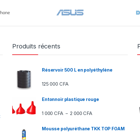
Produits récents
Réservoir 500 L en polyéthylène
125 000
CFA
Entonnoir plastique rouge
Plage de prix : 1 000 C
1 000
CFA
2 000
CFA
–
t
Mousse polyuréthane TKK TOP FOAM