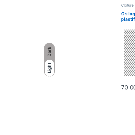
Clôture 
Grilla
plastif
Clôtur
hauteu
longu
Dark
Light
70 