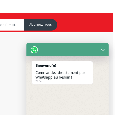
Service Client
Mon Compte
Bienvenu(e)
Suivre votre commande
Commandez directement par
Paiement Par Wave & Orange
Whatsapp au besoin !
20:56
Money
FAQS