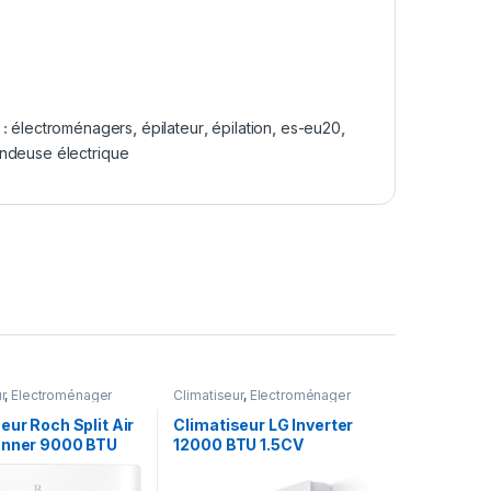
 :
électroménagers
,
épilateur
,
épilation
,
es-eu20
,
ndeuse électrique
r
,
Electroménager
Climatiseur
,
Electroménager
eur Roch Split Air
Climatiseur LG Inverter
onner 9000 BTU
12000 BTU 1.5CV