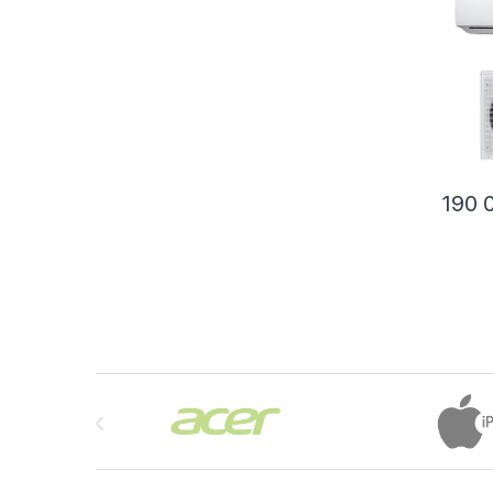
190 
Brands Carousel