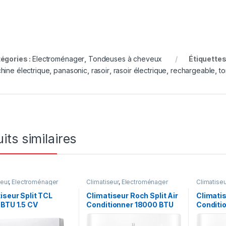
égories :
Electroménager
,
Tondeuses à cheveux
Étiquettes
hine électrique
,
panasonic
,
rasoir
,
rasoir électrique
,
rechargeable
,
to
its similaires
seur
,
Electroménager
Climatiseur
,
Electroménager
Climatiseu
iseur Split TCL
Climatiseur Roch Split Air
Climatis
BTU 1.5 CV
Conditionner 18000 BTU
Conditi
2CV
1.25CV