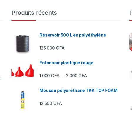
Produits récents
Réservoir 500 L en polyéthylène
125 000
CFA
Entonnoir plastique rouge
Plage de prix : 1 000 C
1 000
CFA
2 000
CFA
–
t
Mousse polyuréthane TKK TOP FOAM
12 500
CFA