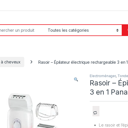
or:
 à cheveux
Rasoir – Épilateur électrique rechargeable 3 en
Electroménager
,
Tonde
Rasoir – Ép
3 en 1 Pan
Le rasoir et l’é