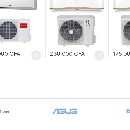
000
CFA
230 000
CFA
175 0