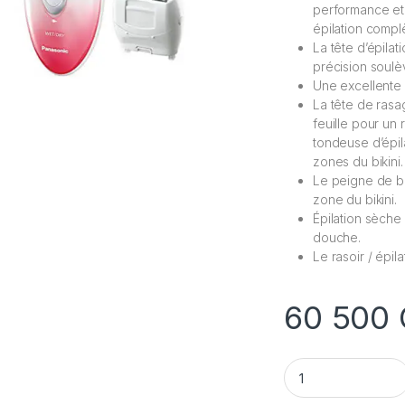
performance et
épilation complè
La tête d’épila
précision soulèv
Une excellente al
La tête de ras
feuille pour un
tondeuse d’épila
zones du bikini.
Le peigne de bi
zone du bikini.
Épilation sèche
douche.
Le rasoir / épil
60 500
Rasoir - Épilateur