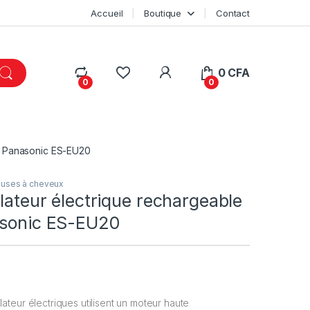
Accueil
Boutique
Contact
My Account
0
CFA
0
0
 1 Panasonic ES-EU20
uses à cheveux
ilateur électrique rechargeable
asonic ES-EU20
pilateur électriques utilisent un moteur haute