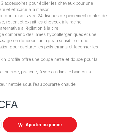
 3 accessoires pour épiler les cheveux pour une
te et efficace à la maison.
tion pour rasoir avec 24 disques de pincement rotatifs de
e, retient et extrait les cheveux à la racine.
ternative à l’épilation à la cire.
age comprend des lames hypoallergéniques et une
 rasage en douceur sur la peau sensible et une
tion pour capturer les poils errants et façonner les
kini profilé offre une coupe nette et douce pour la
 et humide, pratique, à sec ou dans le bain ou la
ateur nettoie sous l’eau courante chaude.
CFA
 électrique rechargeable 3 en 1 Panasonic ES-EU20 quantity
Ajouter au panier