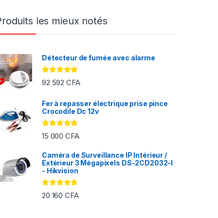
Produits les mieux notés
Détecteur de fumée avec alarme
Note
5.00
92 592
CFA
sur 5
Fer à repasser électrique prise pince
Crocodile Dc 12v
FA à 2 000 CFA
Note
5.00
15 000
CFA
sur 5
Caméra de Surveillance IP Intérieur /
Extérieur 3 Mégapixels DS-2CD2032-I
- Hikvision
Note
5.00
20 160
CFA
sur 5