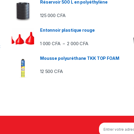
Réservoir 500 L en polyéthylène
125 000
CFA
Entonnoir plastique rouge
Plage de prix : 1 000 C
1 000
CFA
2 000
CFA
–
t
Mousse polyuréthane TKK TOP FOAM
12 500
CFA