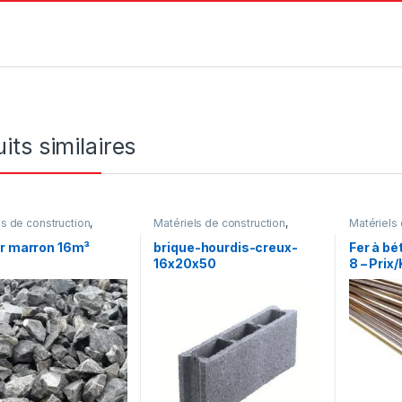
its similaires
ls de construction
,
Matériels de construction
,
Matériels 
s de gros œuvre
Produits de gros œuvre
Produits 
er marron 16m³
brique-hourdis-creux-
Fer à bé
16x20x50
8 – Prix/