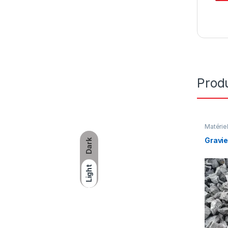
Produ
Matérie
Produit
Gravi
Dark
Light