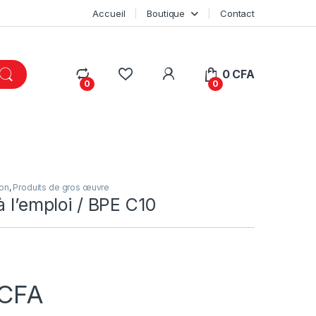
Accueil
Boutique
Contact
My Account
0
CFA
0
0
ion
,
Produits de gros œuvre
à l’emploi / BPE C10
CFA