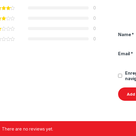
0
0
0
Name
*
0
Email
*
Enre
navi
There are no reviews yet.