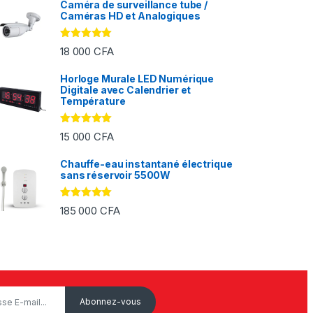
Caméra de surveillance tube /
Caméras HD et Analogiques
Note
5.00
18 000
CFA
sur 5
Horloge Murale LED Numérique
Digitale avec Calendrier et
FA à 2 000 CFA
Température
Note
5.00
15 000
CFA
sur 5
Chauffe-eau instantané électrique
sans réservoir 5500W
Note
5.00
185 000
CFA
sur 5