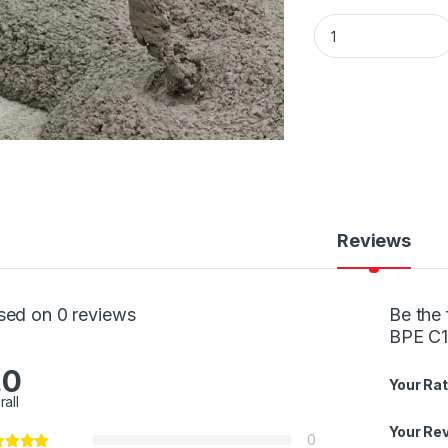
Béton prêt à l'empl
Reviews
sed on 0 reviews
Be the 
BPE C1
.0
Your Rat
rall
Your Re
0