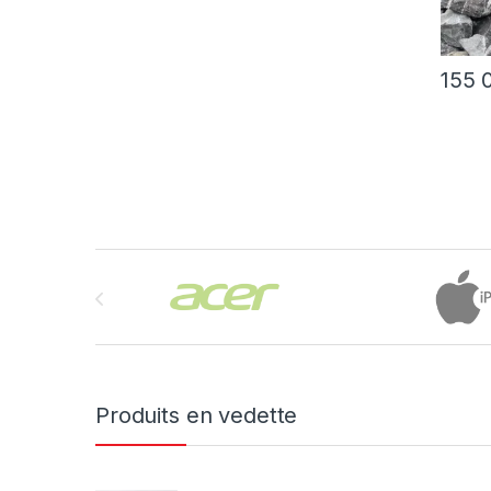
155 
Brands Carousel
Produits en vedette