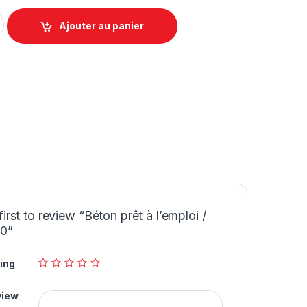
oi / BPE C10 quantity
Ajouter au panier
first to review “Béton prêt à l’emploi /
0”
ing
view