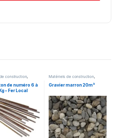
de construction
,
Matériels de construction
,
de gros œuvre
Produits de gros œuvre
ton de numéro 6 à
Gravier marron 20m³
Kg – Fer Local