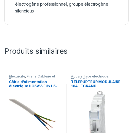
électrogène professionnel
,
groupe électrogène
silencieux
Produits similaires
Électricité
,
Filerie Câblerie et
Appareillage électrique
,
Fourreautage
Électricité
Câble d’alimentation
TELERUPTEUR MODULAIRE
électrique HO5VV-F 3×1.5-
16A LEGRAND
CABLE-souple-au-métrage