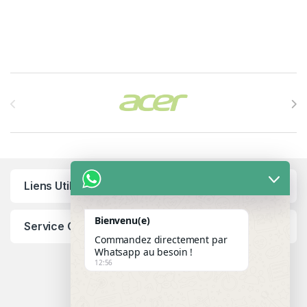
Brands Carousel
Liens Utiles
Bienvenu(e)
Service Client
Commandez directement par
Whatsapp au besoin !
12:56