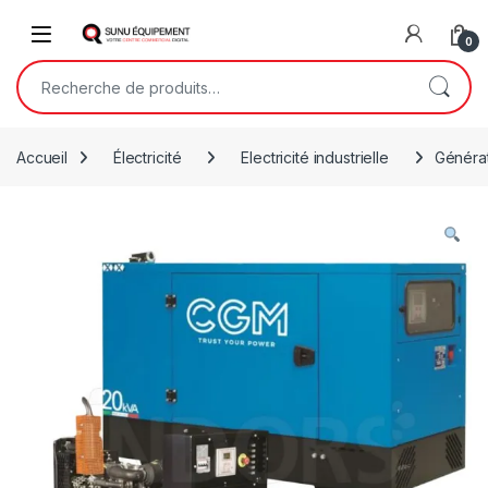
Skip to navigation
Skip to content
Open
0
Recherche pour :
Accueil
Électricité
Electricité industrielle
Générat