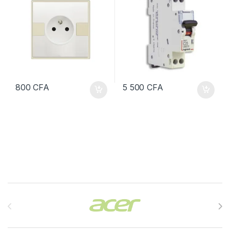
800
CFA
5 500
CFA
Brands Carousel