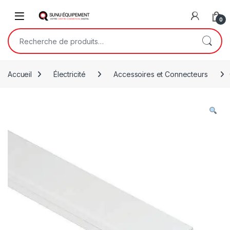
Skip to navigation
Skip to content
Open
0
Recherche pour :
Accueil
Électricité
Accessoires et Connecteurs