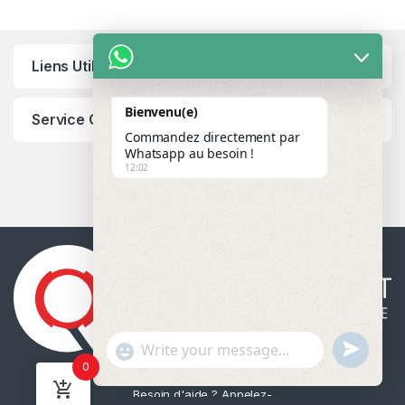
Liens Utiles
Bienvenu(e)
Service Client
Commandez directement par
Whatsapp au besoin !
12:02
u
"
WhatsApp Message
0
n
+
d
c
Besoin d'aide ? Appelez-