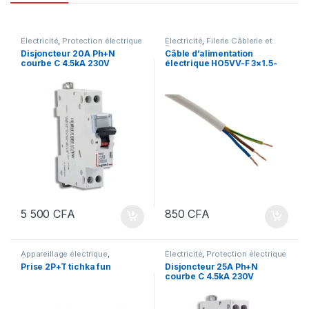
Électricité
,
Protection électrique
Électricité
,
Filerie Câblerie et
Fourreautage
Disjoncteur 20A Ph+N
Câble d’alimentation
courbe C 4.5kA 230V
électrique HO5VV-F 3×1.5-
CABLE-souple-au-métrage
5 500
CFA
850
CFA
Appareillage électrique
,
Électricité
,
Protection électrique
Électricité
Prise 2P+T tichka fun
Disjoncteur 25A Ph+N
courbe C 4.5kA 230V