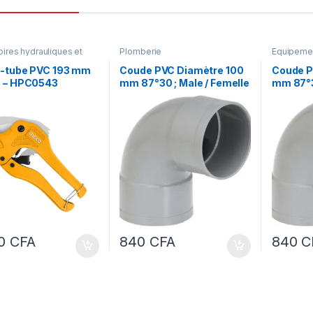
ires hydrauliques et
Plomberie
Equipemen
Hydraulique et Forage
,
Plomberi
e
,
Outillage à main
,
-tube PVC 193 mm
Coude PVC Diamètre 100
Coude P
du plombier
,
Plomberie
 – HPC0543
mm 87°30 ; Male / Femelle
mm 87°3
20
CFA
840
CFA
840
C