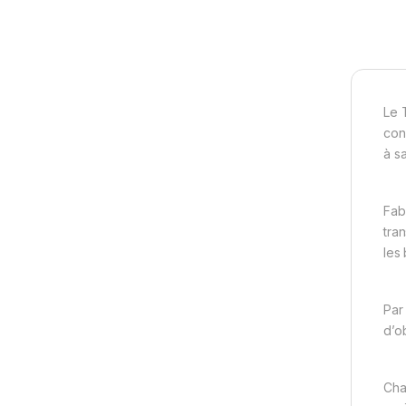
Le 
con
à s
Fab
tra
les
Par 
d’o
Cha