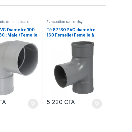
ts de canalisation
,
Evacuation raccords
,
e
,
Tube pvc
Hydraulique et Forage
,
Plomberie
,
Tube pvc
VC Diamètre 100
Té 87°30 PVC diamètre
0 ; Male / Femelle
160 Femelle/ Femelle à
coller
FA
5 220
CFA