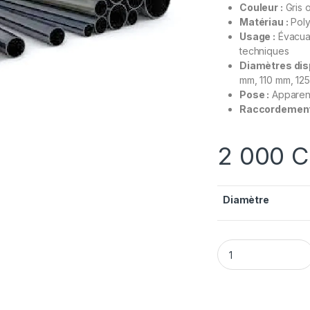
Couleur :
Gris 
Matériau :
Poly
Usage :
Évacuat
techniques
Diamètres dis
mm, 110 mm, 12
Pose :
Apparent
Raccordement
2 000
C
Diamètre
Tuyau PVC – Évacu