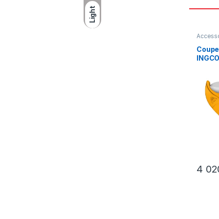
Light
Accesso
forage
,
Outillag
Coupe
Outils 
INGCO
4 0