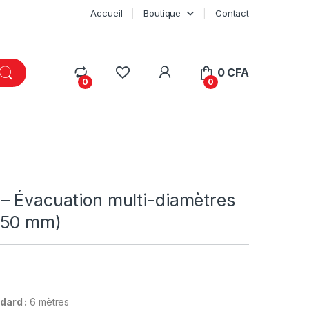
Accueil
Boutique
Contact
My Account
0
CFA
0
0
– Évacuation multi-diamètres
250 mm)
dard :
6 mètres