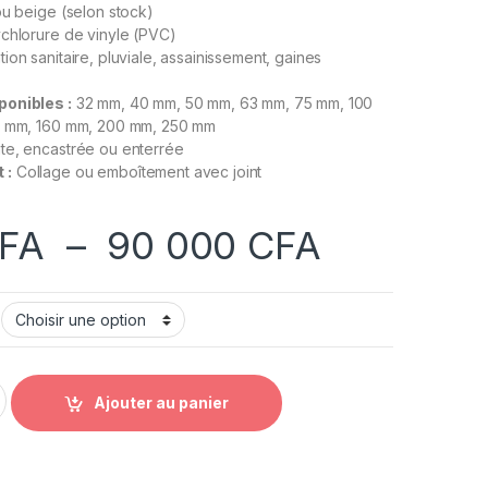
ou beige (selon stock)
chlorure de vinyle (PVC)
ion sanitaire, pluviale, assainissement, gaines
ponibles :
32 mm, 40 mm, 50 mm, 63 mm, 75 mm, 100
5 mm, 160 mm, 200 mm, 250 mm
e, encastrée ou enterrée
 :
Collage ou emboîtement avec joint
Plage de
FA
–
90 000
CFA
ation multi-diamètres (32 mm à 250 mm) quantity
Ajouter au panier