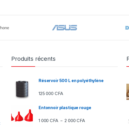
Produits récents
Réservoir 500 L en polyéthylène
125 000
CFA
Entonnoir plastique rouge
Plage de prix : 1 000 C
1 000
CFA
2 000
CFA
–
t