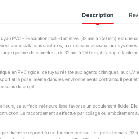
Description
Rev
Tuyau PVC – Évacuation multi-diamètres (32 mm à 250 mm) est une solu
vient aux installations sanitaires, aux réseaux pluviaux, aux système
a large gamme de diamètres, de 32 mm à 250 mm, il s’adapte facilement
riqué en PVC rigide, ce tuyau résiste aux agents chimiques, aux UV et à
nsport et la pose, même dans les environnements contraints. Il peut êt
 besoins du projet.
ailleurs, sa surface intérieure lisse favorise un écoulement fluide. Elle 
bstruction. Le raccordement s’effectue par collage ou emboîtement av
que diamètre répond à une fonction précise. Les petits formats (32 à