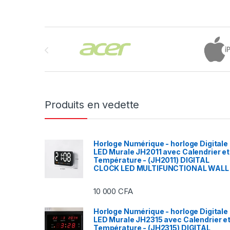
Brands Carousel
Produits en vedette
Horloge Numérique - horloge Digitale
LED Murale JH2011 avec Calendrier et
Température - (JH2011) DIGITAL
CLOCK LED MULTIFUNCTIONAL WALL
10 000
CFA
Horloge Numérique - horloge Digitale
LED Murale JH2315 avec Calendrier e
Température - (JH2315) DIGITAL