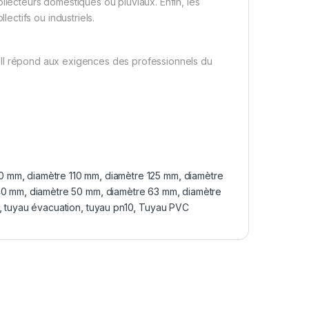
llecteurs domestiques ou pluviaux. Enfin, les
ctifs ou industriels.
on. Il répond aux exigences des professionnels du
00 mm
,
diamètre 110 mm
,
diamètre 125 mm
,
diamètre
40 mm
,
diamètre 50 mm
,
diamètre 63 mm
,
diamètre
,
tuyau évacuation
,
tuyau pn10
,
Tuyau PVC