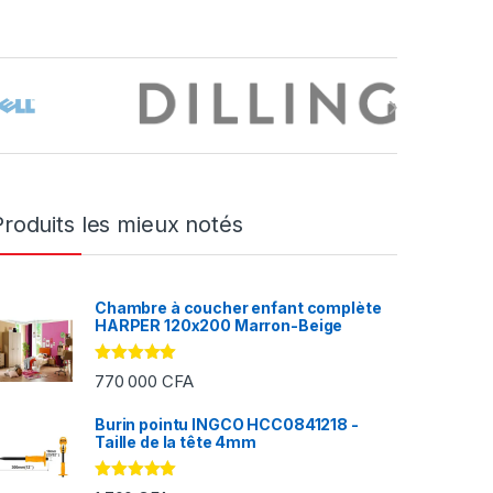
Produits les mieux notés
Chambre à coucher enfant complète
HARPER 120x200 Marron-Beige
Note
5.00
770 000
CFA
sur 5
Burin pointu INGCO HCC0841218 -
Taille de la tête 4mm
FA à 2 000 CFA
Note
5.00