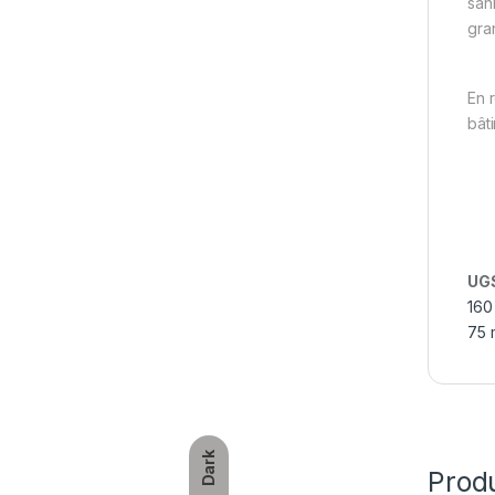
san
gra
En 
bâti
UGS
160
75
Dark
Produ