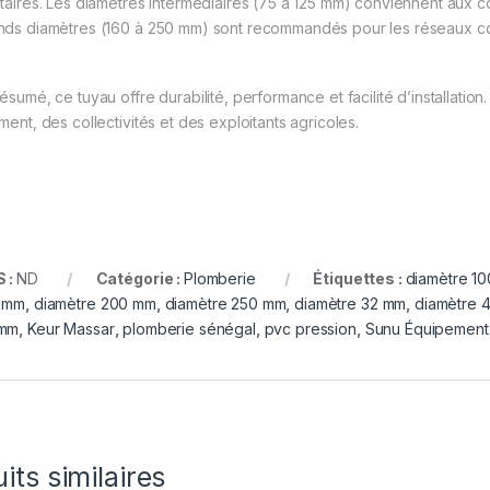
itaires. Les diamètres intermédiaires (75 à 125 mm) conviennent aux co
nds diamètres (160 à 250 mm) sont recommandés pour les réseaux colle
résumé, ce tuyau offre durabilité, performance et facilité d’installati
ment, des collectivités et des exploitants agricoles.
 :
ND
Catégorie :
Plomberie
Étiquettes :
diamètre 1
 mm
,
diamètre 200 mm
,
diamètre 250 mm
,
diamètre 32 mm
,
diamètre 
 mm
,
Keur Massar
,
plomberie sénégal
,
pvc pression
,
Sunu Équipement
its similaires