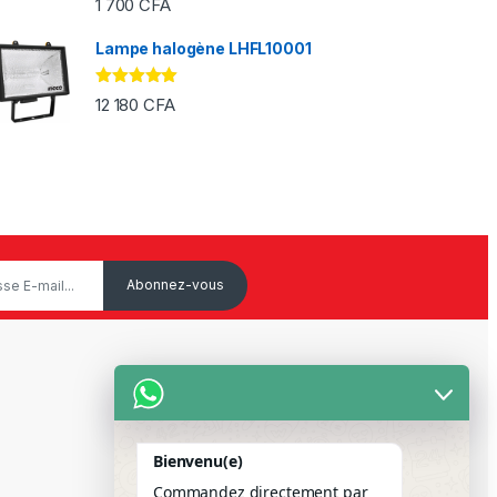
1 700
CFA
sur 5
Lampe halogène LHFL10001
Note
5.00
12 180
CFA
sur 5
Service Client
Mon Compte
Bienvenu(e)
Suivre votre commande
Commandez directement par